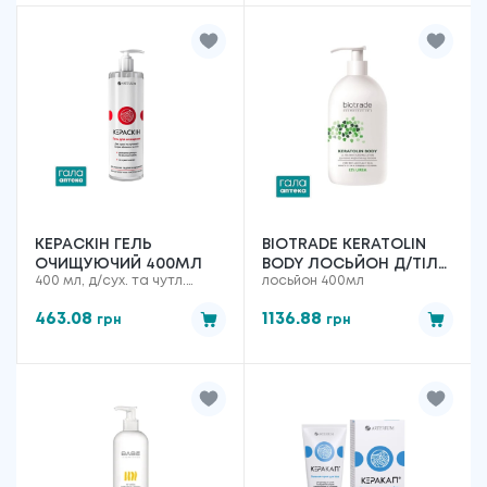
КЕРАСКІН ГЕЛЬ
BIOTRADE KERATOLIN
ОЧИЩУЮЧИЙ 400МЛ
BODY ЛОСЬЙОН Д/ТІЛА
400 мл, д/сух. та чутл.
лосьйон 400мл
12% СЕЧОВИНИ 400МЛ
шкіри
463.08
1136.88
грн
грн