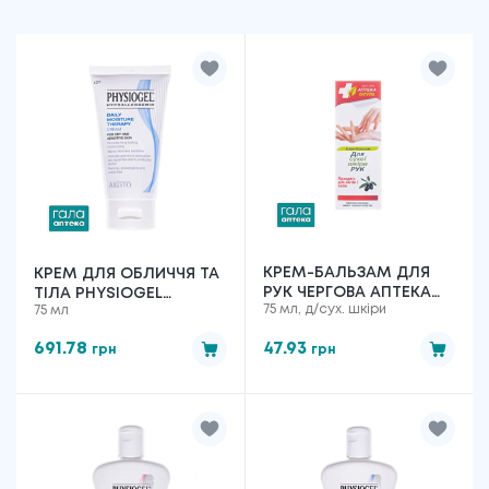
КРЕМ-БАЛЬЗАМ ДЛЯ
КРЕМ ДЛЯ ОБЛИЧЧЯ ТА
РУК ЧЕРГОВА АПТЕКА
ТІЛА PHYSIOGEL
75 мл, д/сух. шкіри
75 мл
ЕКОЛЛА
ЗВОЛОЖУЮЧИЙ ДЛЯ
ЗВОЛОЖУЮЧИЙ ДЛЯ
СУХОЇ ТА ЧУТЛИВОЇ
691.78
47.93
грн
грн
СУХОЇ ШКІРИ, 75 Г
ШКІРИ, 75 МЛ