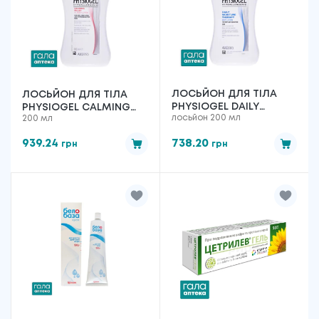
ЛОСЬЙОН ДЛЯ ТІЛА
ЛОСЬЙОН ДЛЯ ТІЛА
PHYSIOGEL DAILY
PHYSIOGEL CALMING
лосьйон 200 мл
200 мл
MOISTURE THERAPY
RELIEF AI ДЛЯ
ДЛЯ ЩОДЕННОГО
ПОДРАЗНЕНОЇ ТА
939.24
738.20
грн
грн
ЗВОЛОЖЕННЯ СУХОЇ ТА
ЧУТЛИВОЇ ШКІРИ, 200
ЧУТЛИВОЇ ШКІРИ, 200
МЛ
МЛ