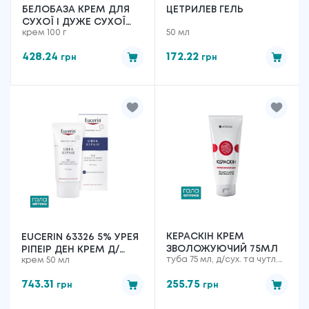
БЕЛОБАЗА КРЕМ ДЛЯ
ЦЕТРИЛЕВ ГЕЛЬ
СУХОЇ І ДУЖЕ СУХОЇ
крем 100 г
50 мл
ШКІРИ 100Г
428.24
172.22
грн
грн
КЕРАСКІН КРЕМ
EUCERIN 63326 5% УРЕЯ
ЗВОЛОЖУЮЧИЙ 75МЛ
РІПЕІР ДЕН КРЕМ Д/
туба 75 мл, д/сух. та чутл.
крем 50 мл
ДУЖЕ СУХ ШКІРИ ОБЛ
шкіри
50МЛ
743.31
255.75
грн
грн