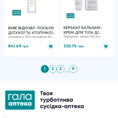
КЕРАКАП БАЛЬЗАМ-
BABE ВІДНОВЛ. ЛОСЬОН
КРЕМ ДЛЯ ТІЛА Д/
Д/СУХОЇ ТА АТОПІЧНОЇ
бальзам- крем 150 мл
лосьйон з 10% сечовини 500
СУХОЇ ТА ЗАГРУБІЛОЇ
ШКІРИ З 10% СЕЧОВИНИ
мл
ШКІРИ З
500 МЛ
841.69
320.76
грн
грн
НАШАРУВАННЯМ ТА
ЛУЩЕННЯМ ,150 МЛ
1
2
3
9
...