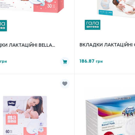
ВКЛАДКИ ЛАКТАЦІЙНІ 
КИ ЛАКТАЦІЙНІ BELLA
ШТУК
A З ЛИПКОЮ СМУЖКОЮ. (
)
186.87
грн
грн