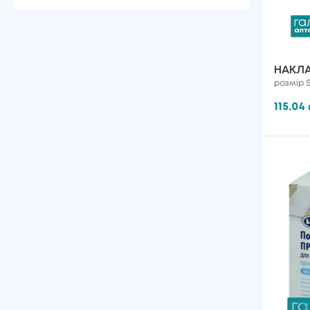
НАКЛ
розмір S
BABIE
СИЛІК
115.04