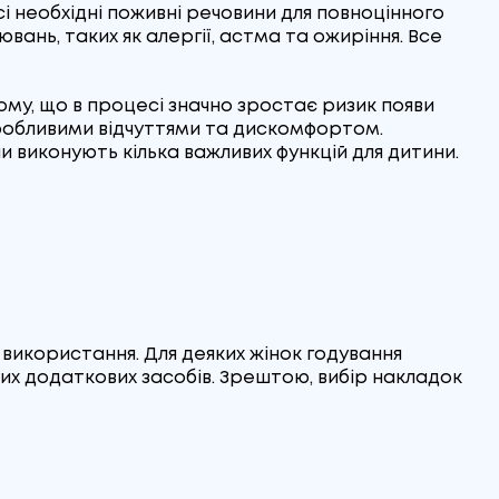
сі необхідні поживні речовини для повноцінного
ань, таких як алергії, астма та ожиріння. Все
ому, що в процесі значно зростає ризик появи
оробливими відчуттями та дискомфортом.
и виконують кілька важливих функцій для дитини.
 використання. Для деяких жінок годування
х додаткових засобів. Зрештою, вибір накладок