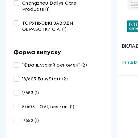
Changzhou Dailys Care
Products
(1)
ТОРУНЬСЬКІ ЗАВОДИ
ОБРАБОТКИ С.А.
(1)
ВКЛАД
Форма випуску
МAMM
30 ШТ.
177.50
"Французский феномен"
(2)
18/603 EasyStart
(2)
1/653
(1)
5/605, LOVI, силікон.
(1)
1/652
(1)