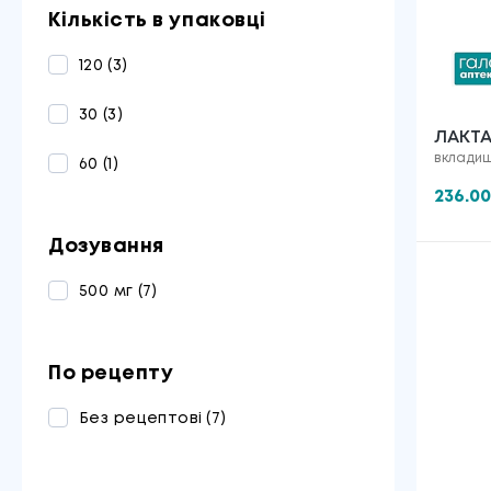
Кількість в упаковці
120
(3)
30
(3)
ЛАКТАЦІЙНІ ВК
вкладиш
МАМА
60
(1)
236.0
Дозування
500 мг
(7)
По рецепту
Без рецептові
(7)