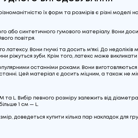
, різноманітністю їх форм та розмірів є різні модел
ого або синтетичного гумового матеріалу. Вони досит
вого повітря.
 латексу. Вони гнучкі та досить м'які. До недоліків
и ріжуться зуби. Крім того, латекс може викликати ал
опулярними останніми роками. Вони виготовляються з 
танні. Цей матеріал є досить міцним, а також не міс
 M та L. Вибір певного розміру залежить від діамет
більше 1 см — L.
озмір, доведеться купити кілька пар накладок для гр