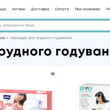
кції
Аптеки
Доставка
Оплата
Про компанію
F
мам
Накладки для грудного годування
рудного годува