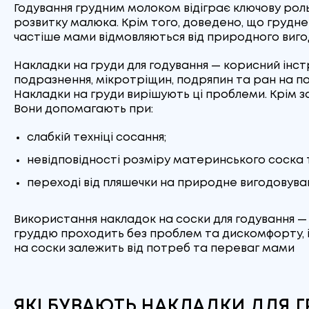
Годування грудним молоком відіграє ключову роль 
розвитку малюка. Крім того, доведено, що грудне 
частіше мами відмовляються від природного виг
Накладки на груди для годування — корисний інстр
подразнення, мікротріщин, подряпин та ран на п
Накладки на груди вирішують ці проблеми. Крім за
Вони допомагають при:
слабкій техніці сосання;
невідповідності розміру материнського соска 
переході від пляшечки на природне вигодовува
Використання накладок на соски для годування — о
груддю проходить без проблем та дискомфорту, і
на соски залежить від потреб та переваг мами
ЯКІ БУВАЮТЬ НАКЛАДКИ ДЛЯ 