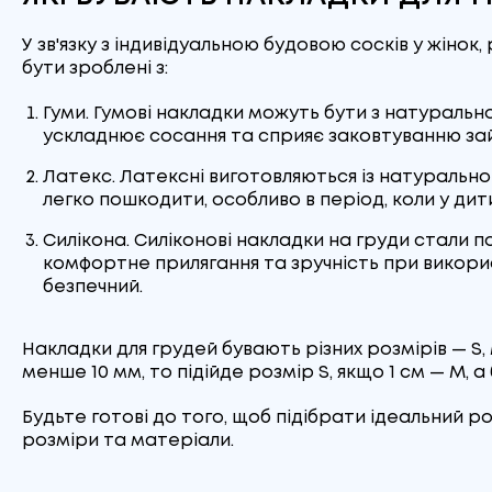
У зв'язку з індивідуальною будовою сосків у жінок
бути зроблені з:
Гуми. Гумові накладки можуть бути з натуральн
ускладнює сосання та сприяє заковтуванню зай
Латекс. Латексні виготовляються із натурального
легко пошкодити, особливо в період, коли у дитин
Силікона. Силіконові накладки на груди стали п
комфортне прилягання та зручність при викорис
безпечний.
Накладки для грудей бувають різних розмірів — S,
менше 10 мм, то підійде розмір S, якщо 1 см — M, а 
Будьте готові до того, щоб підібрати ідеальний р
розміри та матеріали.