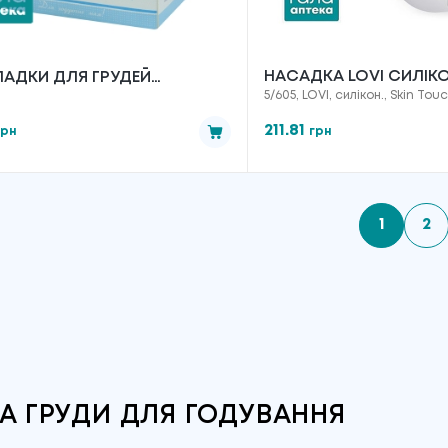
НАСАДКА LOVI СИЛІКО
АДКИ ДЛЯ ГРУДЕЙ
5/605, LOVI, силікон., Skin Tou
НА СОСОК SKIN TOUCH
СНІЖКА" ВБРАВШИ № 30
211.81
грн
грн
1
2
А ГРУДИ ДЛЯ ГОДУВАННЯ