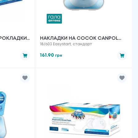
ПРОКЛАДКИ
НАКЛАДКИ НА СОСОК CANPOL
18/603 Easystart, стандарт
ІЧКОЮ 60
BABIES EASYSTART 18/603
СИЛІКОНОВІ, РОЗМІР L, 2 ШТ
161.90
грн