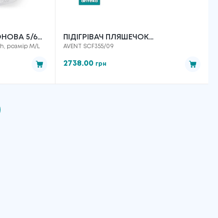
НОВА 5/606
ПІДІГРІВАЧ ПЛЯШЕЧОК
ch, розмір M/L
AVENT SCF355/09
 2 ШТ. M/L
ЕЛЕКТРИЧНИЙ З ФУНКЦІЄЮ
РОЗМОРОЗКИ МОЛОКА AVENT
2738.00
грн
SCF355/09