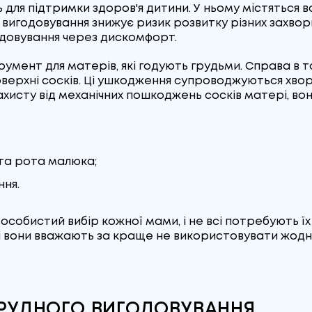
для підтримки здоров'я дитини. У ньому містяться в
вигодовування знижує ризик розвитку різних захворюв
одовування через дискомфорт.
умент для матерів, які годують грудьми. Справа в т
оверхні сосків. Ці ушкодження супроводжуються хв
хисту від механічних пошкоджень сосків матері, вон
та рота малюка;
ння.
собистий вибір кожної мами, і не всі потребують їх
 вони вважають за краще не використовувати жодни
ГРУДНОГО ВИГОДОВУВАННЯ