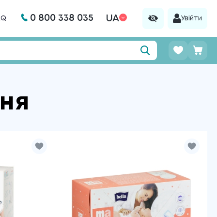
0 800 338 035
UA
AQ
Увійти
ння