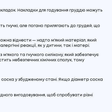
і накладок. Накладки для годування груддю можуть
ь гнучкі, але погано прилягають до грудей, що
 можна віднести — надто м'який матеріал, який
ергічні реакції, як у дитини, так і матері.
м'якого та гнучкого силікону, який забезпечує
тить небезпечних хімічних сполук, тому
ра соска у збудженому стані. Якщо діаметр соска
удного вигодовування, щоб спробувати різні