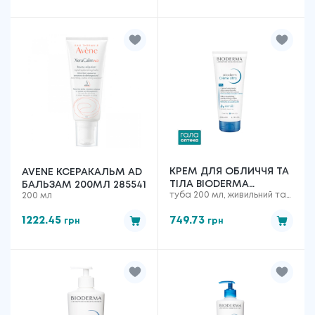
КРЕМ ДЛЯ ОБЛИЧЧЯ ТА
AVENE КСЕРАКАЛЬМ AD
ТІЛА BIODERMA
БАЛЬЗАМ 200МЛ 285541
туба 200 мл, живильний та
200 мл
ATODERM ULTRA ДЛЯ
зволожуючий
НОРМАЛЬНОЇ ТА СУХОЇ
1222.45
749.73
грн
грн
ЧУТЛИВОЇ ШКІРИ, 200
МЛ