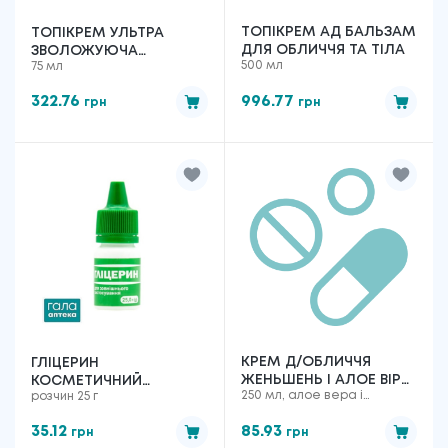
ТОПІКРЕМ АД БАЛЬЗАМ
ТОПІКРЕМ УЛЬТРА
ДЛЯ ОБЛИЧЧЯ ТА ТІЛА
ЗВОЛОЖУЮЧА
500 мл
75 мл
ЕМУЛЬСІЯ ДЛЯ ТІЛА
322.76
996.77
грн
грн
КРЕМ Д/ОБЛИЧЧЯ
ГЛІЦЕРИН
ЖЕНЬШЕНЬ І АЛОЕ ВІРА
КОСМЕТИЧНИЙ
250 мл, алое вера і
розчин 25 г
250МЛ ДД
КРАСОТА І ЗДОРОВ'Я, 25
женьшень
Г
35.12
85.93
грн
грн