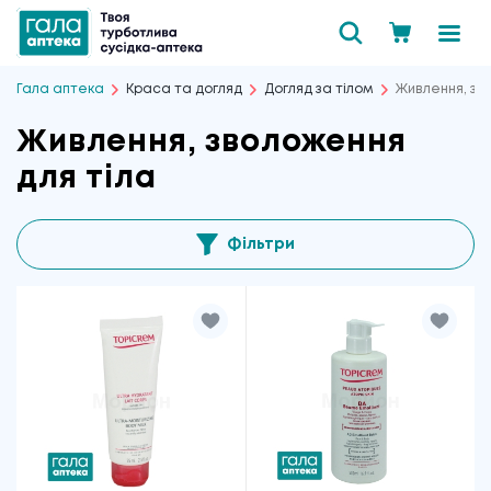
Гала аптека
Краса та догляд
Догляд за тілом
Живлення, зв
Живлення, зволоження
для тіла
Фільтри