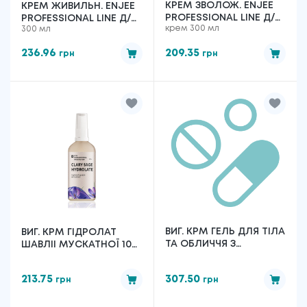
КРЕМ ЗВОЛОЖ. ENJEE
КРЕМ ЖИВИЛЬН. ENJEE
PROFESSIONAL LINE Д/
PROFESSIONAL LINE Д/
крем 300 мл
300 мл
ОБЛ. РУК І ТІЛА 300 МЛ
ОБЛ. РУК І ТІЛА 300 МЛ
236.96
209.35
грн
грн
ВИГ. KPM ГЕЛЬ ДЛЯ ТІЛА
ВИГ. KPM ГІДРОЛАТ
ТА ОБЛИЧЧЯ З
ШАВЛІІ МУСКАТНОЇ 100
ЕКСТРАКТОМ АЛОЕ 250
Г
Г
213.75
307.50
грн
грн