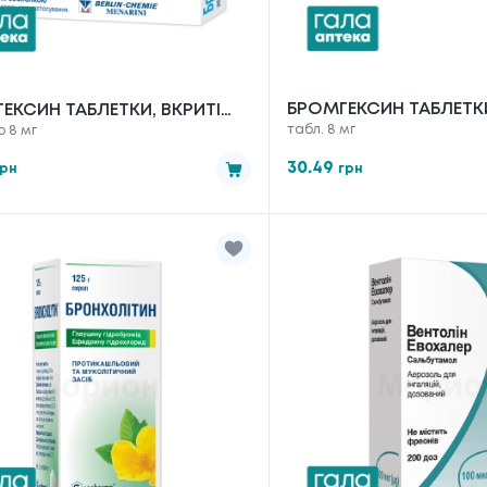
БРОМГЕКСИН ТАБЛЕТКИ
ЕКСИН ТАБЛЕТКИ, ВКРИТІ
табл. 8 мг
о 8 мг
№20
ОНКОЮ ПО 8 МГ №25
30.49
грн
грн