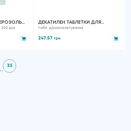
АЕРОЗОЛЬ
ДЕКАТИЛЕН ТАБЛЕТКИ ДЛЯ
н 200 доз
табл. д/розсмоктування
ВАНИЙ ПО
РОЗСМОКТУВАННЯ №20
247.57
грн
33
..