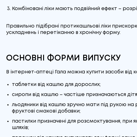
60 мг
(1)
Листя різано-пресоване
(1)
Комбіновані ліки мають подвійний ефект – роз
СТОМА ПАТ
(3)
120 мг
(2)
Корені
(3)
Alpen Pharma GmbH
(1)
Правильно підібрані протикашльові ліки приско
250 мг/5 мл
(3)
Гранули для орального
ускладнень і перетіканню в хронічну форму.
ДР. РЕДДІ'С ЛАБОРАТОРІС
розчину
(3)
ЛТД
(2)
30 мг/5 мл
(4)
Таблетки для жування
(1)
ОСНОВНІ ФОРМИ ВИПУСКУ
РЕККІТ БЕНКІЗЕР ХЕЛСКЕР
0.05 г
(1)
ІНТЕРНЕШНЛ
(4)
Пагони
(1)
В інтернет-аптеці Гала можна купити засоби від 
125 мг/5мл
(1)
МІКРОФАРМ ТОВ
(4)
Таблетки, що диспергуються в
таблетки від кашлю для дорослих;
ротовій порожнині
(4)
80 мг
(1)
Босналек
(3)
сиропи від кашлю – частіше призначаються дітя
Настойка для зовнішнього та
100 мг/мл
(2)
льодяники від кашлю зручно мати під рукою на 
Лаб. Бушара Рекордаті
(2)
внутрішнього застосування
(2)
фруктові смакові добавки;
1 мг/5 мл
(1)
ПОЛЬФАРМА С.А.
(3)
Розчин для інгаляцій
(8)
пастилки призначені для розсмоктування, при я
шляхів;
12.5 мг
(2)
ФАРМАЦЕВТИЧНА ФАБРИКА ДКП
Порошок для інгаляцій