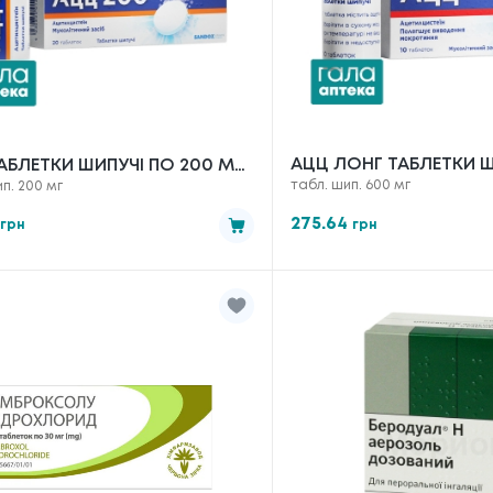
АЦЦ ЛОНГ ТАБЛЕТКИ Ш
АБЛЕТКИ ШИПУЧІ ПО 200 МГ
табл. шип. 600 мг
п. 200 мг
600 МГ №10
275.64
грн
грн