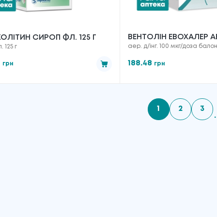
ВЕНТОЛІН ЕВОХАЛЕР 
ОЛІТИН СИРОП ФЛ. 125 Г
аер. д/інг. 100 мкг/доза бало
. 125 г
ДЛЯ ІНГАЛЯЦІЙ ДОЗО
100 МКГ/ДОЗА №1
9
188.48
грн
грн
1
2
3
.