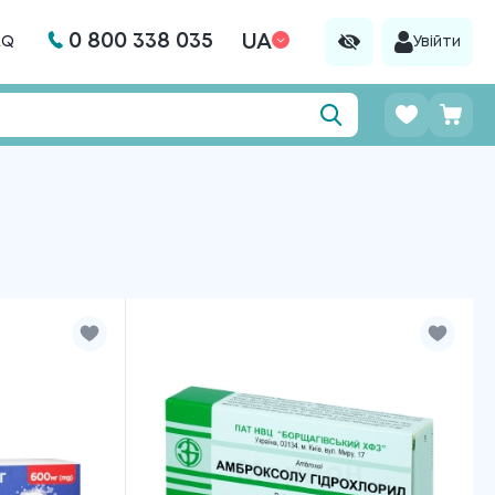
0 800 338 035
UA
AQ
Увійти