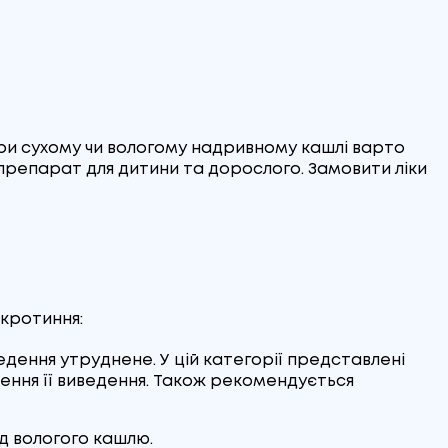
При сухому чи вологому надривному кашлі варто
 препарат для дитини та дорослого. Замовити ліки
окротиння:
едення утруднене. У цій категорії представлені
шення її виведення. Також рекомендується
д вологого кашлю.