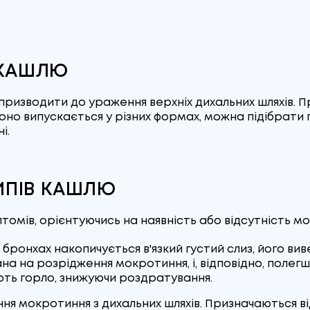
 КАШЛЮ
призводити до ураження верхніх дихальних шляхів. 
 Воно випускається у різних формах, можна підібрати
і.
ТИПІВ КАШЛЮ
омів, орієнтуючись на наявність або відсутність м
бронхах накопичується в'язкий густий слиз, його вив
ана на розрідження мокротиння, і, відповідно, полег
ють горло, знижуючи роздратування.
я мокротиння з дихальних шляхів. Призначаються ві