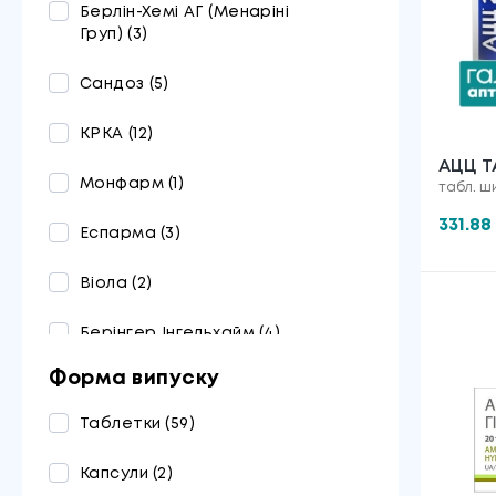
Берлін-Хемі АГ (Менаріні
Груп)
(3)
Сандоз
(5)
КРКА
(12)
АЦЦ Т
Монфарм
(1)
табл. ши
№20
331.88
Еспарма
(3)
Віола
(2)
Берінгер Інгельхайм
(4)
Форма випуску
Егіс
(5)
Таблетки
(59)
Органосін Лайф Сайєнс
(3)
Капсули
(2)
АстраЗенека
(4)