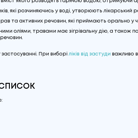
 вміст якого розводять гарячою водою, отримуючи а
ків, які розчиняючись у воді, утворюють лікарський 
рав та активних речовин, які приймають орально у ч
рними оліями, травами має зігрівальну дію, а також 
 речовин.
застосуванні. При виборі
ліків від застуди
важливо в
 СПИСОК
: