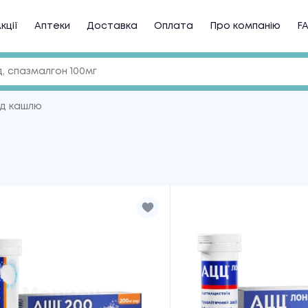
кції
Аптеки
Доставка
Оплата
Про компанію
F
від кашлю