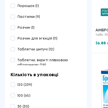
Порошок
(1)
Оріон
(1)
Пастилки
(9)
Байєр Консьюмер Кер
(3)
Розчин
(1)
Мілі Хелскере
(1)
АМБРО
табл. 30
Розчин для ін'єкцій
(11)
Ядран
(2)
36.88
Таблетки шипучі
(12)
Монтавит
(1)
Таблетки, вкриті плівковою
Нобель
(4)
оболонкою
(29)
Алкалоїд
(1)
Кількість в упаковці
Таблетки, вкриті оболонкою
(16)
Уорлд Медицин
(1)
120
(239)
Краплі оральні
(4)
Гетеро Лабс Лімітед
(1)
100
(65)
Сироп
(58)
Ананта Медікеар
(1)
30
(30)