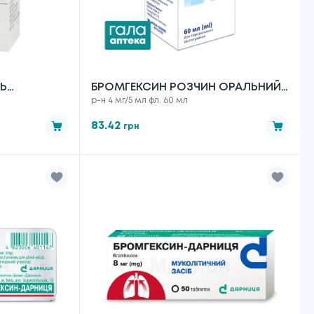
Ь
БРОМГЕКСИН РОЗЧИН ОРАЛЬНИЙ
р-н 4 мг/5 мл фл. 60 мл
 10 МЛ
ПО 4 МГ/5 МЛ ФЛ. 60 МЛ
83.42
грн