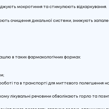
ріджують мокротиння та стимулюють відхаркування.
рюють очищення дихальної системи, знижують запале
кашлю в таких фармакологічних формах:
м;
роботі та в транспорті для миттєвого полегшення на
кому лікувальні речовини обволікають горло та поз