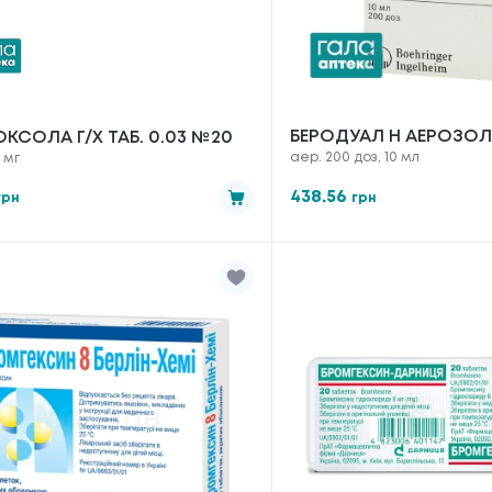
БЕРОДУАЛ Н АЕРОЗОЛ
КСОЛА Г/Х ТАБ. 0.03 №20
аер. 200 доз, 10 мл
 мг
ДОЗОВАНИЙ 200 ДОЗ,
438.56
грн
грн