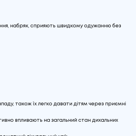
ння, набряк, сприяють швидкому одужанню без
паду, також їх легко давати дітям через приємні
итивно впливають на загальний стан дихальних