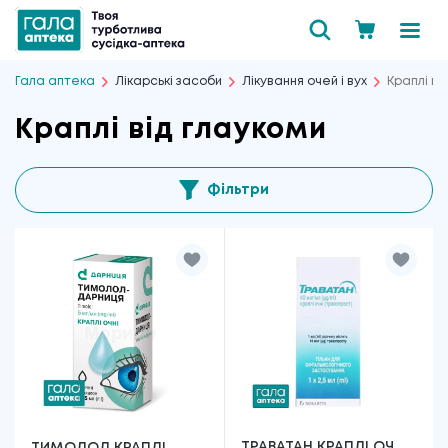
Гала аптека
Лікарські засоби
Лікування очей і вух
Краплі ві
Краплі від глаукоми
Фільтри
ТРАВАТАН КРАПЛІ ОЧ.