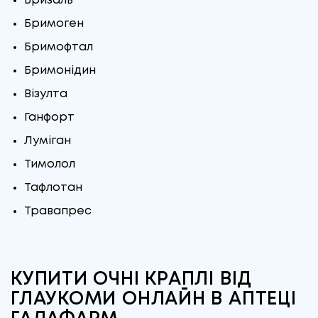
Бризаль
Бримоген
Бримофтал
Бримонідин
Візулта
Ганфорт
Луміган
Тимолол
Тафлотан
Травапрес
КУПИТИ ОЧНІ КРАПЛІ ВІД
ГЛАУКОМИ ОНЛАЙН В АПТЕЦІ