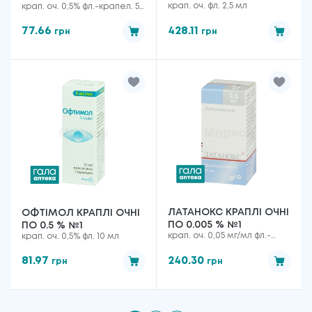
крап. оч. фл. 2,5 мл
крап. оч. 0,5% фл.-крапел. 5
ФЛАК.-КРАП.
мл
77.66
428.11
грн
грн
ЛАТАНОКС КРАПЛІ ОЧНІ
ОФТІМОЛ КРАПЛІ ОЧНІ
ПО 0.005 % №1
ПО 0.5 % №1
крап. оч. 0,05 мг/мл фл.-
крап. оч. 0,5% фл. 10 мл
крапельн. 2,5 мл
81.97
240.30
грн
грн