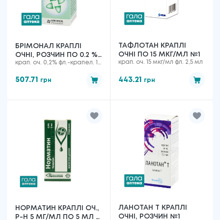
ТАФЛОТАН КРАПЛІ
БРІМОНАЛ КРАПЛІ
ОЧНІ ПО 15 МКГ/МЛ №1
ОЧНІ, РОЗЧИН ПО 0.2 %
крап. оч. 15 мкг/мл фл. 2,5 мл
крап. оч. 0,2% фл.-крапел. 10
№1
мл
507.71
443.21
грн
грн
ЛАНОТАН Т КРАПЛІ
НОРМАТИН КРАПЛІ ОЧ.,
ОЧНІ, РОЗЧИН №1
Р-Н 5 МГ/МЛ ПО 5 МЛ У