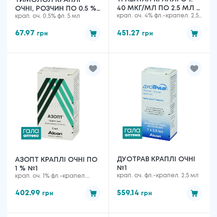
ТИМОЛОЛ КРАПЛІ
40 МКГ/МЛ ПО 2.5 МЛ У
ОЧНІ, РОЗЧИН ПО 0.5 %
крап. оч. 4% фл.-крапел. 2,5
крап. оч. 0,5% фл. 5 мл
ФЛАК.-КРАП.
№1
мл
67.97
451.27
грн
грн
ДУОТРАВ КРАПЛІ ОЧНІ
АЗОПТ КРАПЛІ ОЧНІ ПО
№1
1 % №1
крап. оч. фл.-крапел. 2,5 мл
крап. оч. 1% фл.-крапел.
Дроп-Тейнер 5 мл
402.99
559.14
грн
грн