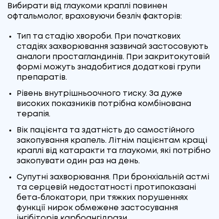
Вибирати від глаукоми краплі повинен
офтальмолог, враховуючи безліч факторів:
Тип та стадію хвороби. При початкових
стадіях захворювання зазвичай застосовують
аналоги простагландинів. При закритокутовій
формі можуть знадобитися додаткові групи
препаратів.
Рівень внутрішньоочного тиску. За дуже
високих показників потрібна комбінована
терапія.
Вік пацієнта та здатність до самостійного
закопування крапель. Літнім пацієнтам кращі
краплі від катаракти та глаукоми, які потрібно
закопувати один раз на день.
Супутні захворювання. При бронхіальній астмі
та серцевій недостатності протипоказані
бета-блокатори, при тяжких порушеннях
функції нирок обмежене застосування
інгібіторів карбоангідрази.