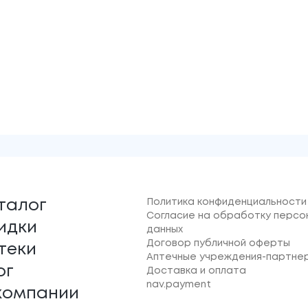
Политика конфиденциальности
талог
Согласие на обработку персо
идки
данных
Договор публичной оферты
теки
Аптечные учреждения-партне
ог
Доставка и оплата
nav.payment
компании