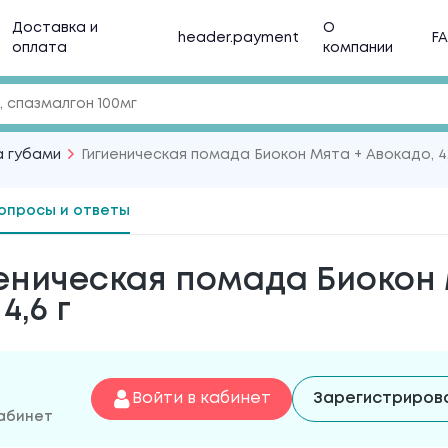
Доставка и
О
header.payment
F
оплата
компании
а губами
Гигиеническая помада Биокон Мята + Авокадо, 4,
опросы и ответы
еническая помада Биокон
4,6 г
Войти в кабинет
Зарегистриров
кабинет