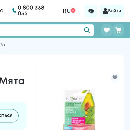
0 800 338
RU
AQ
Войти
035
6 г
 Мята
аться