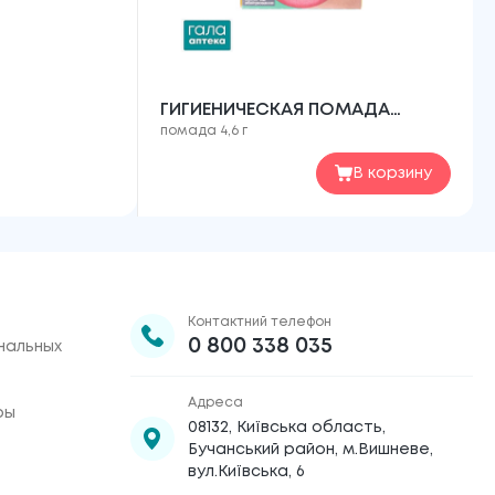
ГИГИЕНИЧЕСКАЯ ПОМАДА
помада 4,6 г
БИОКОН МЯТА + АВОКАДО, 4,6 Г
В корзину
Контактний телефон
0 800 338 035
нальных
Адреса
ры
08132, Київська область,
Бучанський район, м.Вишневе,
вул.Київська, 6