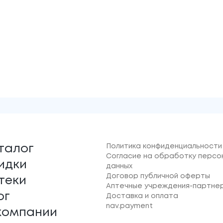
Политика конфиденциальности
талог
Согласие на обработку персо
идки
данных
Договор публичной оферты
теки
Аптечные учреждения-партне
ог
Доставка и оплата
nav.payment
компании