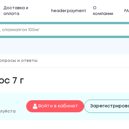
Доставка и
О
header.payment
F
оплата
компании
опросы и ответы
с 7 г
Войти в кабинет
Зарегистриров
алуйста