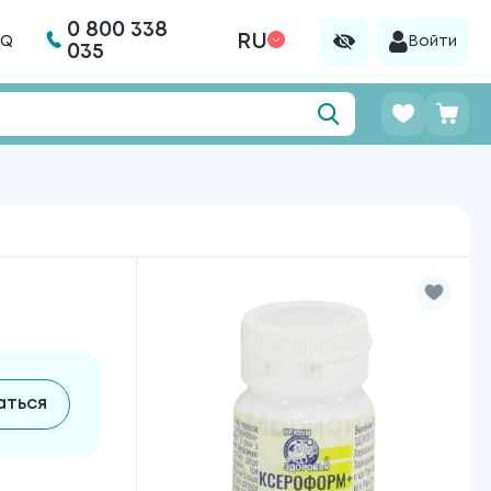
0 800 338
RU
AQ
Войти
035
аться