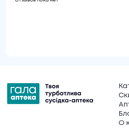
Отзывов пока нет
Ка
Ск
Ап
Бл
О 