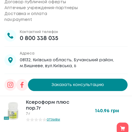
Договор публичной оферты
Аптечные учреждения-партнеры
Доставка и оплата
nav.payment
Контактний телефон
0 800 338 035
Адреса
08132, Київська область, Бучанський район,
м.Вишневе, вул.Київська, 6
Заказать консультацию
Товариство з обмеженою відповідальністю
Ксероформ плюс
Ксероформ плюс
«Галафарм»
, код ЄДРПОУ 30886474 © 2020-2026
пор.7г
пор.7г
140.96
140.96
грн
грн
7 г
7 г
отзывы
отзывы