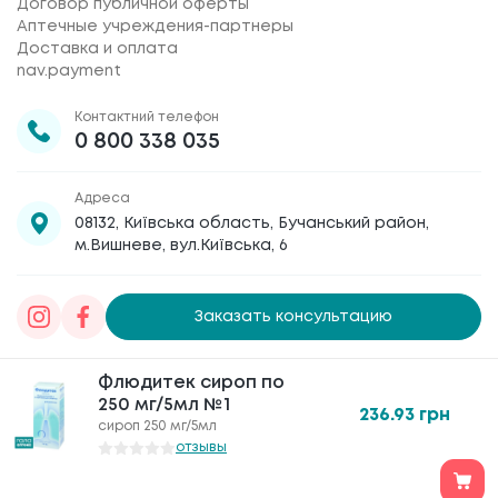
Договор публичной оферты
Аптечные учреждения-партнеры
Доставка и оплата
nav.payment
Контактний телефон
0 800 338 035
Адреса
08132, Київська область, Бучанський район,
м.Вишневе, вул.Київська, 6
Заказать консультацию
Товариство з обмеженою відповідальністю
Флюдитек сироп по
«Галафарм»
, код ЄДРПОУ 30886474 © 2020-2026
250 мг/5мл №1
236.93
грн
сироп 250 мг/5мл
отзывы