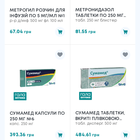
МЕТРОНИДАЗОЛ
МЕТРОГИЛ РОЗЧИН ДЛЯ
ТАБЛЕТКИ ПО 250 МГ
ІНФУЗІЙ ПО 5 МГ/МЛ №1
табл. 250 мг блистер
р-р д/инф. 500 мг фл. 100 мл
№20
67.04
81.55
грн
грн
СУМАМЕД ТАБЛЕТКИ,
СУМАМЕД КАПСУЛИ ПО
ВКРИТІ ПЛІВКОВОЮ
250 МГ №6
табл. дисперг. 500 мг
капс. 250 мг
ОБОЛОНКОЮ ПО 500
МГ №3
393.36
484.61
грн
грн