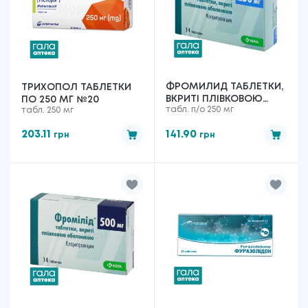
ФРОМИЛИД ТАБЛЕТКИ,
ТРИХОПОЛ ТАБЛЕТКИ
ВКРИТІ ПЛІВКОВОЮ
ПО 250 МГ №20
табл. п/о 250 мг
табл. 250 мг
ОБОЛОНКОЮ ПО 250
МГ №14
203.11
141.90
грн
грн