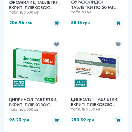
ФУРАЗОЛИДОН
ФРОМИЛИД ТАБЛЕТКИ,
ТАБЛЕТКИ ПО 50 МГ
ВКРИТІ ПЛІВКОВОЮ
табл. 50 мг
табл. п/о 500 мг
№20
ОБОЛОНКОЮ ПО 500
МГ №14
206.96
58.15
грн
грн
ЦИПРОЛЕТ ТАБЛЕТКИ,
ЦИПРИНОЛ ТАБЛЕТКИ,
ВКРИТІ ПЛІВКОВОЮ
ВКРИТІ ПЛІВКОВОЮ
табл. п/о 500 мг
табл. п/о 500 мг
ОБОЛОНКОЮ ПО 500
ОБОЛОНКОЮ ПО 500
МГ №10
МГ №10
95.23
250.39
грн
грн