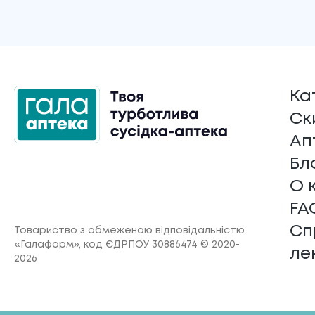
Ка
Ск
Ап
Бл
О 
FA
Сп
Товариство з обмеженою відповідальністю
«Галафарм»
, код ЄДРПОУ 30886474 © 2020-
ле
2026