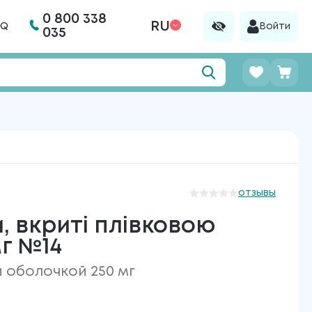
0 800 338
RU
AQ
Войти
035
отзывы
 вкриті плівковою
г №14
 оболочкой 250 мг