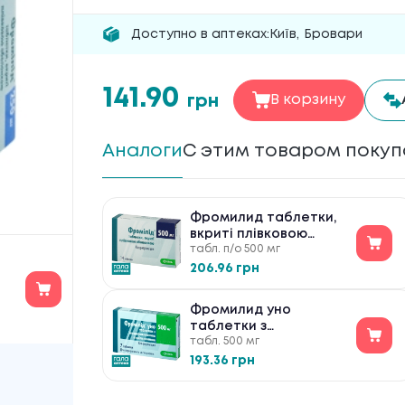
Доступно в аптеках:
Київ
,
Бровари
141.90
грн
В корзину
Аналоги
С этим товаром поку
Фромилид таблетки,
вкриті плівковою
табл. п/о 500 мг
оболонкою по 500 мг
№14
206.96 грн
Фромилид уно
таблетки з
табл. 500 мг
модифікованим
вивільненням по 500
193.36 грн
мг №7