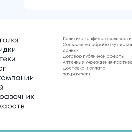
Политика конфиденциальности
талог
Согласие на обработку персо
идки
данных
Договор публичной оферты
теки
Аптечные учреждения-партне
ог
Доставка и оплата
nav.payment
компании
Q
равочник
карств