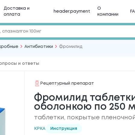
Доставка и
О
header.payment
F
оплата
компании
кробные
Антибиотики
Фромилид
опросы и ответы
Рецептурный препарат
Фромилид таблетки,
оболонкою по 250 м
таблетки, покрытые пленочной
КРКА
Инструкция