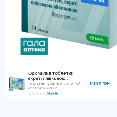
Фромилид таблетки,
вкриті плівковою
141.90
грн
оболонкою по 250 мг
таблетки, покрытые пленочной
оболочкой 250 мг
№14
отзывы