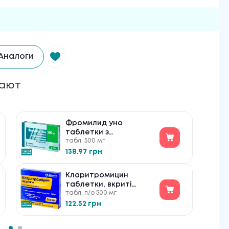
Аналоги
пают
Фромилид уно
таблетки з
табл. 500 мг
модифікованим
вивільненням по 500
138.97 грн
мг №5
Кларитромицин
таблетки, вкриті
табл. п/о 500 мг
плівковою оболонкою
по 500 мг №10
122.52 грн