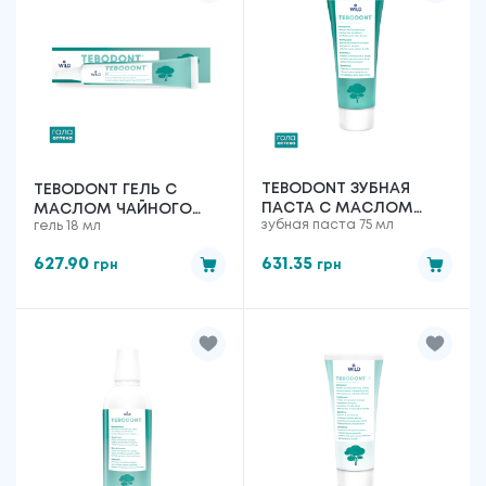
TEBODONT ЗУБНАЯ
TEBODONT ГЕЛЬ С
ПАСТА С МАСЛОМ
МАСЛОМ ЧАЙНОГО
зубная паста 75 мл
гель 18 мл
ЧАЙНОГО ДЕРЕВА
ДЕРЕВА (MELALEUCA
(MELALEUCA
ALTERNIFOLIA), 18 МЛ
627.90
631.35
грн
грн
ALTERNIFOLIA), БЕЗ
ФТОРИДА, 75 МЛ