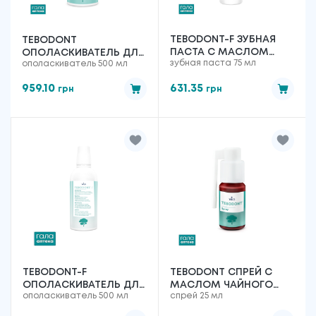
TEBODONT-F ЗУБНАЯ
TEBODONT
ПАСТА С МАСЛОМ
ОПОЛАСКИВАТЕЛЬ ДЛЯ
зубная паста 75 мл
ополаскиватель 500 мл
ЧАЙНОГО ДЕРЕВА
ПОЛОСТИ РТА С
(MELALEUCA
МАСЛОМ ЧАЙНОГО
959.10
631.35
грн
грн
ALTERNIFOLIA) И
ДЕРЕВА (MELALEUCA
ФТОРИДОМ, 75 МЛ
ALTERNIFOLIA), БЕЗ
ФТОРИДА, 500 МЛ
TEBODONT-F
TEBODONT СПРЕЙ С
ОПОЛАСКИВАТЕЛЬ ДЛЯ
МАСЛОМ ЧАЙНОГО
ополаскиватель 500 мл
спрей 25 мл
ПОЛОСТИ РТА С
ДЕРЕВА (MELALEUCA
МАСЛОМ ЧАЙНОГО
ALTERNIFOLIA), 25 МЛ