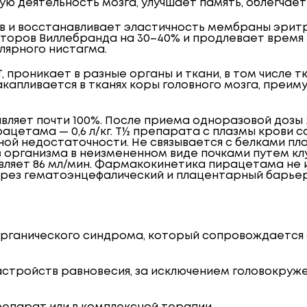
 деятельность мозга, улучшает память, облегчает
 и восстанавливает эластичность мембраны эритр
факторов Виллебранда на 30–40% и продлевает врем
лярного нистагма.
, проникает в разные органы и ткани, в том числе 
капливается в тканях коры головного мозга, преим
ляет почти 100%. После приема одноразовой дозы 2 
ацетама — 0,6 л/кг. T
½
препарата с плазмы крови сос
ной недостаточности. Не связывается с белками пл
з организма в неизмененном виде почками путем кл
ляет 86 мл/мин. Фармакокинетика пирацетама не и
рез гематоэнцефалический и плацентарный барьер
органического синдрома, который сопровождается
астройств равновесия, за исключением головокруж