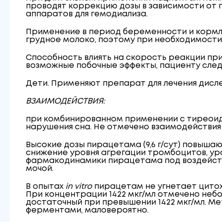
проводят коррекцию дозы в зависимости от
аппаратов для гемодиализа.
Применение в период беременности и кормле
грудное молоко, поэтому при необходимост
Способность влиять на скорость реакции пр
возможные побочные эффекты, пациенту сле
Дети. Применяют препарат для лечения дисле
ВЗАИМОДЕЙСТВИЯ:
при комбинированном применении с тиреоид
нарушения сна. Не отмечено взаимодействия
Высокие дозы пирацетама (9,6 г/сут) повыш
снижение уровня агрегации тромбоцитов, уро
фармакодинамики пирацетама под воздействи
мочой.
В опытах
in vitro
пирацетам не угнетает цитохром 
При концентрации 1422 мкг/мл отмечено неболь
достаточный при превышении 1422 мкг/мл. 
ферментами, маловероятно.