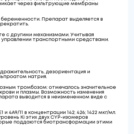
иникает через фильтрующие мембраны
 беременности. Препарат выделяется в
рекратить.
е с другими механизмами. Учитывая
и управлении транспортными средствами.
дражительность, дезориентация и
льпроатом натрия.
нозным тромбозом: отмечалось значительное
 крови и плазмы. Возможность изменения
парата выводится в неизмененном виде с
и 4A9/11 в концентрации 142; 426; 1422 мкг/мл.
уровень Кі этих двух CYP-изомеров
оторые поддаются биотрансформации этими