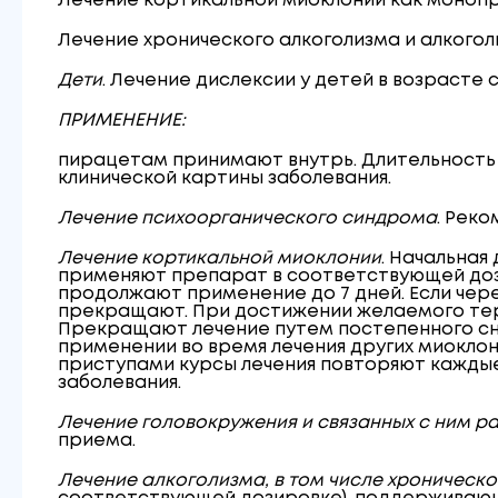
Лечение кортикальной миоклонии как монопр
Лечение хронического алкоголизма и алкогол
Дети
. Лечение дислексии у детей в возрасте
ПРИМЕНЕНИЕ:
пирацетам принимают внутрь. Длительность 
клинической картины заболевания.
Лечение психоорганического синдрома
. Реко
Лечение кортикальной миоклонии
. Начальная
применяют препарат в соответствующей дози
продолжают применение до 7 дней. Если чер
прекращают. При достижении желаемого тер
Прекращают лечение путем постепенного сниж
применении во время лечения других миоклон
приступами курсы лечения повторяют каждые 
заболевания.
Лечение головокружения и связанных с ним р
приема.
Лечение алкоголизма, в том числе хроническо