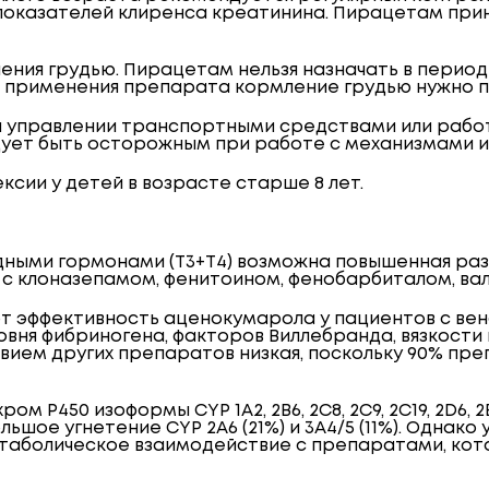
 показателей клиренса креатинина. Пирацетам пр
ния грудью. Пирацетам нельзя назначать в период
и применения препарата кормление грудью нужно п
и управлении транспортными средствами или работ
дует быть осторожным при работе с механизмами 
ксии у детей в возрасте старше 8 лет.
ными гормонами (Т3+Т4) возможна повышенная раз
 с клоназепамом, фенитоином, фенобарбиталом, ва
ают эффективность аценокумарола у пациентов с ве
вня фибриногена, факторов Виллебранда, вязкости
ем других препаратов низкая, поскольку 90% пре
P450 изоформы CYP 1A2, 2B6, 2C8, 2C9, 2C19, 2D6, 2E1 
шое угнетение CYP 2A6 (21%) и 3A4/5 (11%). Однако 
Метаболическое взаимодействие с препаратами, к