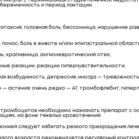
инсульт), терминальная стадия почечной недостато
, беременность и период лактации.
— атаксия, головная боль, бессонница, нарушение р
 понос, боль в животе и/или эпигастральной област
пь, крапивница, ангионевротический отек;
дные реакции, реакции гиперчувствительности;
ая возбудимость, депрессия; иногда — тревожность
о — астения; очень редко — АГ, тромбофлебит, гипер
ию тромбоцитов необходимо назначать препарат с
ациях, на фоне тяжелых кровотечений.
онией следует избегать резкого прекращения лечен
лого возраста рекомендуется регулярный контроль