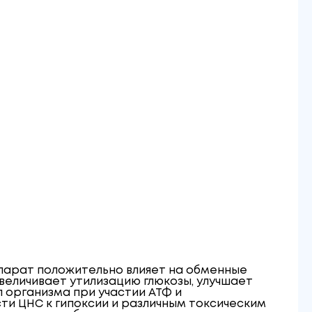
парат положительно влияет на обменные
еличивает утилизацию глюкозы, улучшает
 организма при участии АТФ и
и ЦНС к гипоксии и различным токсическим