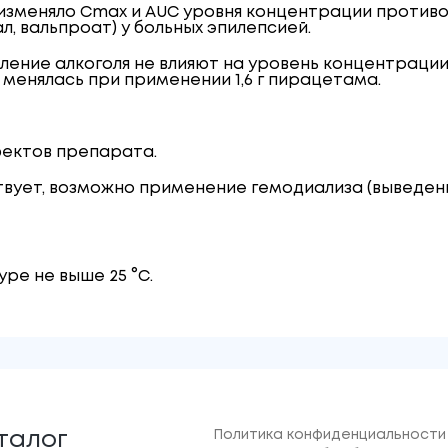
изменяло C
max
и AUC уровня концентрации против
, вальпроат) у больных эпилепсией.
ние алкоголя не влияют на уровень концентрации
 менялась при применении 1,6 г пирацетама.
фектов препарата.
твует, возможно применение гемодиализа (выведен
ре не выше 25 °C.
Политика конфиденциальности
талог