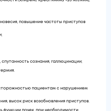
чности (клиренс креатинина <20 мл/мин),
авновесия, повышение частоты приступов
и;
, спутанность сознания, галлюцинации;
термия.
 осторожностью пациентам с нарушением
ия, высок риск возобновления приступов.
 функции почек, при необходимости