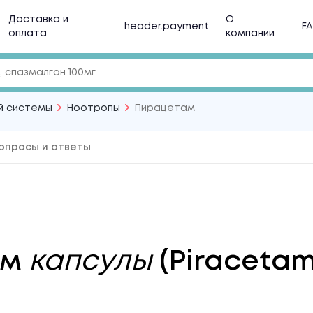
Доставка и
О
header.payment
F
оплата
компании
й системы
Ноотропы
Пирацетам
опросы и ответы
ам
капсулы
(Piraceta