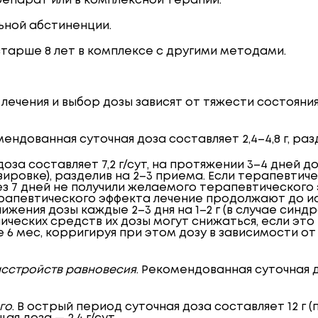
епарат или в комплексной терапии.
ьной абстиненции.
 старше 8 лет в комплексе с другими методами.
лечения и выбор дозы зависят от тяжести состояни
мендованная суточная доза составляет 2,4–4,8 г, ра
 доза составляет 7,2 г/сут, на протяжении 3–4 дней д
ровке), разделив на 2–3 приема. Если терапевтиче
ез 7 дней не получили желаемого терапевтическог
апевтического эффекта лечение продолжают до ис
ения дозы каждые 2–3 дня на 1–2 г (в случае синд
ических средств их дозы могут снижаться, если эт
6 мес, корригируя при этом дозу в зависимости от
асстройств равновесия
. Рекомендованная суточная д
го
. В острый период суточная доза составляет 12 