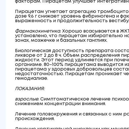
факторам. Пирацетам улучшает интегративную
Пирацетам угнетает агрегацию тромбоцитов
дозе 9,6 г снижает уровень фибриногена и 
выраженность и продолжительность вестибу
Фармакокинетика
. Хорошо всасывается в ЖКТ
установлено, что пирацетам избирательно на
зонах, мозжечке и базальных ганглиях.
Биологическая доступность препарата состав
ликворе от 2 до 8 ч. Объем распределения пир
жидкости. Этот период удлиняется при почеч
организме. 80–100% пирацетама выводится и
пирацетама у здоровых добровольцев состав
недостаточностью. Пирацетам проникает че
гемодиализе.
ПОКАЗАНИЯ:
взрослые
. Симптоматическое лечение психо
снижением концентрации внимания.
Лечение головокружения и связанных с ним р
происхождения.