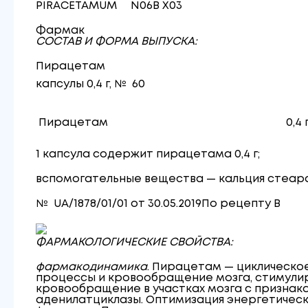
PIRACETAMUM N06B X03
Фармак
СОСТАВ И ФОРМА ВЫПУСКА:
Пирацетам
капсулы 0,4 г, № 60
Пирацетам
0,4 
1 капсула содержит пирацетама 0,4 г;
вспомогательные вещества — кальция стеара
№ UA/1878/01/01 от 30.05.2019
По рецепту
B
ФАРМАКОЛОГИЧЕСКИЕ СВОЙСТВА:
фармакодинамика
. Пирацетам — циклическо
процессы и кровообращение мозга, стимулир
кровообращение в участках мозга с признак
аденилатциклазы. Оптимизация энергетическ