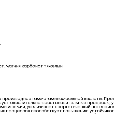
г
т, магния карбонат тяжелый.
е производное гамма-аминомасляной кислоты. Пре
ует окислительно-восстановительные процессы, ув
ами ишемии, увеличивает энергетический потенциал
их процессов способствует повышению устойчивост