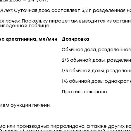
 доза — 2,4 г/сут.
8 лет
. Суточная доза составляет 3,2 г, разделенная н
и почек
. Поскольку пирацетам выводится из орган
иведенной таблице:
нс креатинина, мл/мин
Дозировка
Обычная доза, разделенная
2
/
3
обычной дозы, разделен
1
/
3
обычной дозы, разделен
1
/
6
обычной дозы однократ
Противопоказано
ием функции печени.
а или производных пирролидона, а также других 