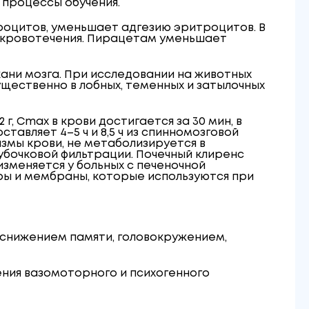
 процессы обучения.
оцитов, уменьшает адгезию эритроцитов. В
я кровотечения. Пирацетам уменьшает
ткани мозга. При исследовании на животных
ущественно в лобных, теменных и затылочных
г, C
max
в крови достигается за 30 мин, в
тавляет 4–5 ч и 8,5 ч из спинномозговой
азмы крови, не метаболизируется в
убочковой фильтрации. Почечный клиренс
зменяется у больных с печеночной
ы и мембраны, которые используются при
 снижением памяти, головокружением,
ения вазомоторного и психогенного