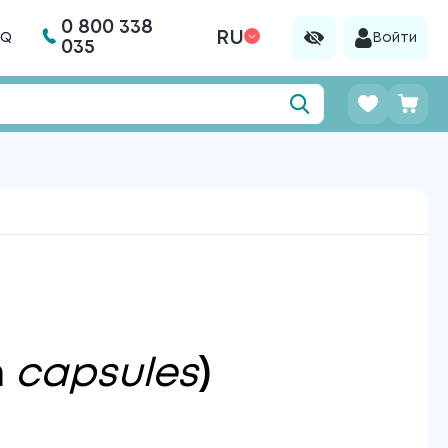
0 800 338
RU
AQ
Войти
035
m
capsules
)