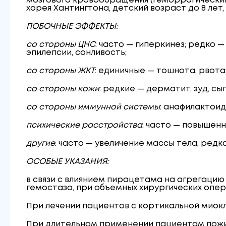
мозгового кровообращения (геморрагический 
хорея Хантингтона, детский возраст до 8 лет
ПОБОЧНЫЕ ЭФФЕКТЫ:
со стороны ЦНС
: часто — гиперкинез; редко 
эпилепсии, сонливость;
со стороны ЖКТ
: единичные — тошнота, рвота,
со стороны кожи
: редкие — дерматит, зуд, сы
со стороны иммунной системы
: анафилактои
психические расстройства
: часто — повышенн
другие
: часто — увеличение массы тела; редк
ОСОБЫЕ УКАЗАНИЯ:
в связи с влиянием пирацетама на агрегац
гемостаза, при объемных хирургических опер
При лечении пациентов с кортикальной миокл
При длительном применении пациентам пожи