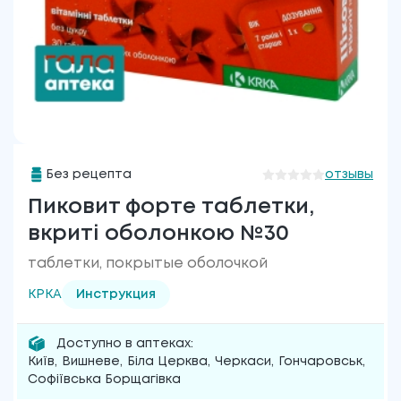
Без рецепта
отзывы
Пиковит форте таблетки,
вкриті оболонкою №30
таблетки, покрытые оболочкой
КРКА
Инструкция
Доступно в аптеках:
Київ
,
Вишневе
,
Біла Церква
,
Черкаси
,
Гончаровськ
,
Софіївська Борщагівка