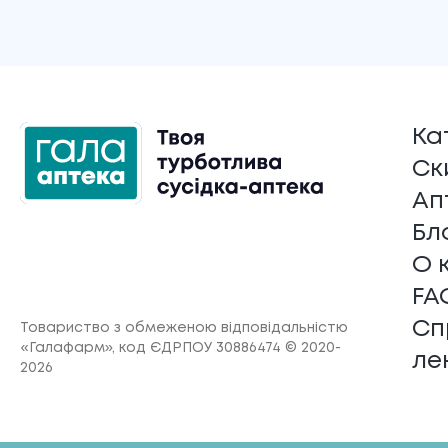
Ка
Ск
Ап
Бл
О 
FA
Сп
Товариство з обмеженою відповідальністю
«Галафарм»
, код ЄДРПОУ 30886474 © 2020-
ле
2026