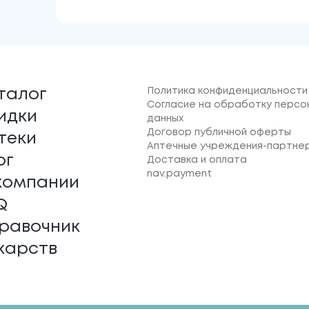
Политика конфиденциальности
талог
Согласие на обработку персо
идки
данных
Договор публичной оферты
теки
Аптечные учреждения-партне
ог
Доставка и оплата
nav.payment
компании
Q
равочник
карств