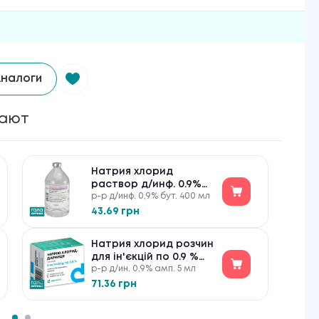
налоги
пают
Натрия хлорид
раствор д/инф. 0.9%
р-р д/инф. 0,9% бут. 400 мл
по 400 мл в бутыл.
43.69 грн
Натрия хлорид розчин
для ін'єкцій по 0.9 %
р-р д/ин. 0,9% амп. 5 мл
№10
71.36 грн