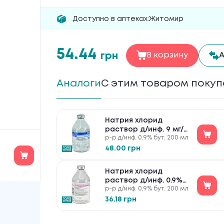
Доступно в аптеках:
Житомир
54.44
грн
В корзину
А
Аналоги
С этим товаром поку
Натрия хлорид
раствор д/инф. 9 мг/
р-р д/инф. 0,9% бут. 200 мл
мл по 200 мл в бутыл.
48.00 грн
Натрия хлорид
раствор д/инф. 0.9%
р-р д/инф. 0,9% бут. 200 мл
по 200 мл в бутыл.
36.18 грн