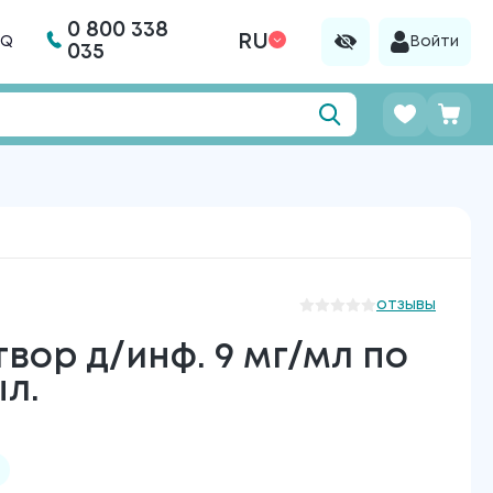
0 800 338
RU
AQ
Войти
035
отзывы
вор д/инф. 9 мг/мл по
ыл.