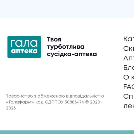
Ка
Ск
Ап
Бл
О 
FA
Сп
Товариство з обмеженою відповідальністю
«Галафарм»
, код ЄДРПОУ 30886474 © 2020-
ле
2026