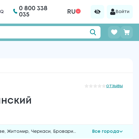
0 800 338
RU
AQ
Войти
035
отзывы
инский
ве
,
Житомир
,
Черкаси
,
Бровари
...
Все города