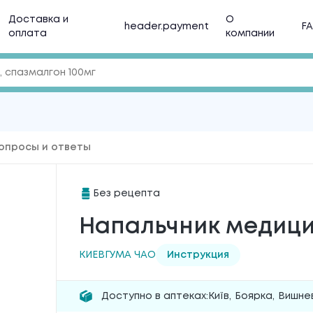
Доставка и
О
header.payment
F
оплата
компании
опросы и ответы
Без рецепта
Напальчник медиц
КИЕВГУМА ЧАО
Инструкция
Доступно в аптеках:
Київ
,
Боярка
,
Вишне