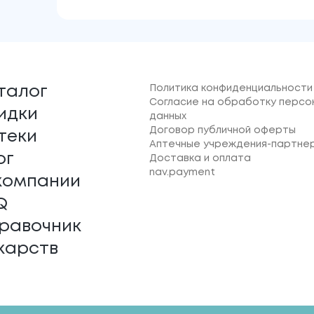
Политика конфиденциальности
талог
Согласие на обработку персо
идки
данных
Договор публичной оферты
теки
Аптечные учреждения-партне
ог
Доставка и оплата
nav.payment
компании
Q
равочник
карств