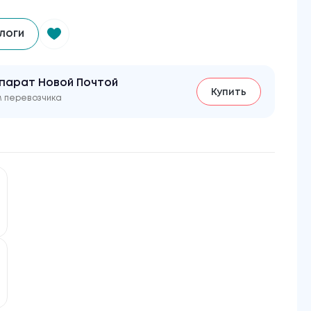
логи
парат Новой Почтой
Купить
м перевозчика