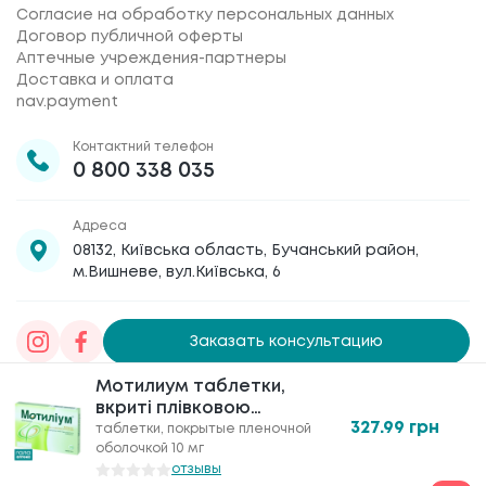
Согласие на обработку персональных данных
Договор публичной оферты
Аптечные учреждения-партнеры
Доставка и оплата
nav.payment
Контактний телефон
0 800 338 035
Адреса
08132, Київська область, Бучанський район,
м.Вишневе, вул.Київська, 6
Заказать консультацию
Мотилиум таблетки,
Товариство з обмеженою відповідальністю
вкриті плівковою
«Галафарм»
, код ЄДРПОУ 30886474 © 2020-2026
327.99
грн
оболонкою по 10 мг
таблетки, покрытые пленочной
оболочкой 10 мг
№30
отзывы