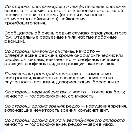
Со стороны системы крови и лимфатической системы:
нечасто — анемия; редко — отклонения показателей
анализа крови от нормы (включая изменение
количества лейкоцитов), лейкопения,
тромбоцитопения.
Сообщалось об очень редких случаях агранулоцитоза
(см. Отдельные серьезные и/или частые побочные
реакции).
Со стороны иммунной системы:
нечасто —
аллергические реакции, кроме анафилактических или
анафилактоидных; неизвестно — анафилактические
реакции, анафилактоидные реакции, включая шок.
Психические расстройства:
редко — изменение
настроения, кошмарные сновидения; неизвестно —
спутанность сознания, дезориентация, бессонница.
Со стороны нервной системы
: часто — головная боль;
нечасто — головокружение, сонливость.
Со стороны органа зрения
: редко — нарушения зрения,
включающие нечеткость зрения; конъюнктивит.
Со стороны органа слуха и вестибулярного аппарата
:
нечасто — головокружение; редко — звон в ушах.