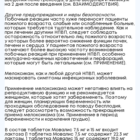
введения пеметрекседа, в день введения и минимум
на 2 дня после введения (см. ВЗАИМОДЕЙСТВИЯ).
Другие предупреждения и меры безопасности.
Побочные реакции часто хуже переносят пациенты
пожилого возраста, слабые или ослабленные больные,
которым требуется тщательное наблюдение. Как и
при лечении другими НПВП, следует соблюдать
осторожность относительно лиц пожилого возраста,
у которых более вероятно снижение функции почек,
печени и сердца. У пациентов пожилого возраста
отмечают более высокую частоту возникновения
побочных реакций при применении НПВП, особенно
желудочно-кишечных кровотечений и перфораций,
которые могут быть летальными (см. ПРИМЕНЕНИЕ).
Мелоксикам, как и любой другой НПВП, может
маскировать симптомы инфекционных заболеваний.
Применение мелоксикама может негативно влиять на
репродуктивную функцию и не рекомендуется
женщинам, которые хотят забеременеть. Поэтому
для женщин, планирующих беременность или
проходящих обследование по поводу бесплодия,
следует рассмотреть возможность прекращения
приема мелоксикама (см. Применение в период
беременности и кормления грудью).
В состав таблеток Мовалис 7,5 мг и 15 мг входит
лактоза (1 таблетка Мовалис 7,5 мг содержит 22,3 мг
лактозы, 1 таблетка Мовалис 15 мг содержит 19,0 мг