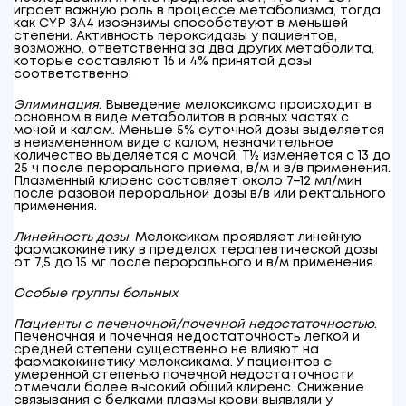
играет важную роль в процессе метаболизма, тогда
как CYP ЗА4 изоэнзимы способствуют в меньшей
степени. Активность пероксидазы у пациентов,
возможно, ответственна за два других метаболита,
которые составляют 16 и 4% принятой дозы
соответственно.
Элиминация
. Выведение мелоксикама происходит в
основном в виде метаболитов в равных частях с
мочой и калом. Меньше 5% суточной дозы выделяется
в неизмененном виде с калом, незначительное
количество выделяется с мочой. Т
½
изменяется с 13 до
25 ч после перорального приема, в/м и в/в применения.
Плазменный клиренс составляет около 7–12 мл/мин
после разовой пероральной дозы в/в или ректального
применения.
Линейность дозы
. Мелоксикам проявляет линейную
фармакокинетику в пределах терапевтической дозы
от 7,5 до 15 мг после перорального и в/м применения.
Особые группы больных
Пациенты с печеночной/почечной недостаточностью
.
Печеночная и почечная недостаточность легкой и
средней степени существенно не влияют на
фармакокинетику мелоксикама. У пациентов с
умеренной степенью почечной недостаточности
отмечали более высокий общий клиренс. Снижение
связывания с белками плазмы крови выявляли у