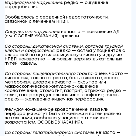
Кардиальные нарушения:
редко — ощущение
сердцебиение.
Сообщалось о сердечной недостаточности,
связанной с лечением НПВП.
Сосудистые нарушения:
нечасто — повышение АД
(см. ОСОБЫЕ УКАЗАНИЯ), приливы.
Со стороны дыхательной системы, органов грудной
клетки и средостения
: редко — астма у пациентов с
аллергией на ацетилсалициловую кислоту и другие
НПВП; неизвестно — инфекции верхних дыхательных
путей, кашель.
Со стороны пищеварительного тракта:
очень часто —
диспепсия, тошнота, рвота, боль в животе, запор,
метеоризм, диарея; нечасто — скрытое или
макроскопическое желудочно-кишечное
кровотечение, стоматит, гастрит, отрыжка; редко —
колит, гастродуоденальная язва, эзофагит; очень
редко — желудочно-кишечная перфорация.
Желудочно-кишечное кровотечение, язва или
перфорация могут быть тяжелыми и потенциально
летальными, особенно у пациентов пожилого
возраста (см. ОСОБЫЕ УКАЗАНИЯ).
Со стороны гепатобилиарной системы
: нечасто —