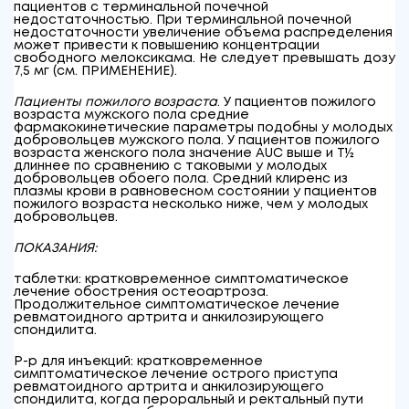
пациентов с терминальной почечной
недостаточностью. При терминальной почечной
недостаточности увеличение объема распределения
может привести к повышению концентрации
свободного мелоксикама. Не следует превышать дозу
7,5 мг (см. ПРИМЕНЕНИЕ).
Пациенты пожилого возраста
. У пациентов пожилого
возраста мужского пола средние
фармакокинетические параметры подобны у молодых
добровольцев мужского пола. У пациентов пожилого
возраста женского пола значение AUC выше и Т
½
длиннее по сравнению с таковыми у молодых
добровольцев обоего пола. Средний клиренс из
плазмы крови в равновесном состоянии у пациентов
пожилого возраста несколько ниже, чем у молодых
добровольцев.
ПОКАЗАНИЯ:
таблетки:
кратковременное симптоматическое
лечение обострения остеоартроза.
Продолжительное симптоматическое лечение
ревматоидного артрита и анкилозирующего
спондилита.
Р-р для инъекций:
кратковременное
симптоматическое лечение острого приступа
ревматоидного артрита и анкилозирующего
спондилита, когда пероральный и ректальный пути