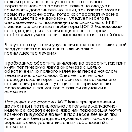
нельзя превышать в случае недостаточного
терапевтического эффекта, также не следует
применять дополнительно НПВП, так как это может
повысить токсичность, тогда как терапевтические
преимущества не доказаны. Следует избегать
одновременного применения мелоксикама с НПВП,
включая селективные ингибиторы ЦОГ-2. Мелоксикам
не подходит для лечения пациентов, которым
необходимо уменьшение выраженности острой боли.
В случае отсутствия улучшения после нескольких дней
следует повторно оценить клинические
преимущества лечения.
Необходимо обратить внимание на эзофагит, гастрит
и/или пептическую язву в анамнезе с целью
обеспечения их полного излечения перед началом
терапии мелоксикамом. Следует регулярно
проводить мониторинг относительно возможного
проявления рецидива у пациентов, принимавших
мелоксикам, и пациентов с такими случаями в
анамнезе.
Нарушения со стороны ЖКТ.
Как и при применении
других НПВП, потенциально летальные желудочно-
кишечное кровотечение, язва или перфорация могут
возникнуть в любое время в процессе лечения при
наличии или без предшествующих симптомов или
серьезных желудочно-кишечных заболеваний в
анамнезе.