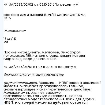
№ UA/2683/02/02 от 03.10.2016
По рецепту
A
раствор для инъекций 15 мг/1,5 мл ампула 1,5 мл,
№ 5
Мелоксикам
15 мг/1,5
мл
Прочие ингредиенты: меглюмин, гликофурол,
полоксамер 188, натрия хлорид, глицин, натрия
гидроксид, вода для инъекций.
№ UA/2683/03/01 от 03.11.2016
По рецепту
A
ФАРМАКОЛОГИЧЕСКИЕ СВОЙСТВА:
фармакодинамика.
Мовалис — НПВП класса энолиевой
кислоты, оказывает противовоспалительное,
анальгезирующее и антипиретическое действие.
Мелоксикам проявляет высокую
противовоспалительную активность на всех
стандартных моделях воспаления. Как и для других
НПВП, его точный механизм действия остается