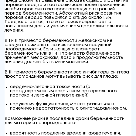
предположить повышение риска выкидыша и развития
пороков сердца и гастрошизисов после применения
ингибиторов синтеза простагландинов в ранний
период беременности. Абсолютный риск развития
пороков сердца повысился с ≤1% до около 1,5%.
Предполагается, что этот риск возрастает с
повышением дозы и увеличением продолжительности
лечения.
В I и II триместр беременности мелоксикам не
следует применять, за исключением насущной
необходимости. Если женщина планирует
беременность или в I и II триместр беременности
применяет мелоксикам, доза и продолжительность
лечения должны быть минимальными.
В III триместр беременности все ингибиторы синтеза
простагландинов могут вызывать риск для плода:
сердечно-легочной токсичности (с
преждевременным закрытием артериального
протока и легочной гипертензией);
нарушения функции почек, может развиться в
почечную недостаточность с олигогидрамнионом.
Возможные риски в последние сроки беременности
для матери и новорожденного:
вероятность продления времени кровотечения,