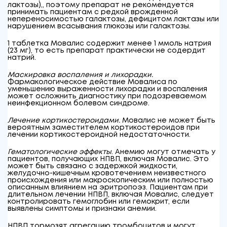
лактозы),, поэтому препарат не рекомендуется
принимать пациентам с редкой врожденной
непереносимостью галактозы, дефицитом лактазы или
нарушением всасывания глюкозы или галактозы.
1 таблетка Мовалис содержит менее 1 ммоль натрия
(23 мг), то есть препарат практически не содердит
натрий.
Маскировка воспаления и лихорадки.
Фармакологическое действие Мовалиса по
уменьшению выраженности лихорадки и воспаления
может осложнить диагностику при подозреваемом
неинфекционном болевом синдроме.
Лечение кортикостероидами.
Мовалис не может быть
вероятным заместителем кортикостероидов при
лечении кортикостероидной недостаточности.
Гематологические эффекты
. Анемию могут отмечать у
пациентов, получающих НПВП, включая Мовалис. Это
может быть связано с задержкой жидкости,
желудочно-кишечным кровотечением неизвестного
происхождения или макроскопическим или полностью
описанным влиянием на эритропоэз. Пациентам при
длительном лечении НПВП, включая Мовалис, следует
контролировать гемоглобин или гемокрит, если
выявлены симптомы и признаки анемии.
НПВП тормозят агрегацию тромбоцитов и могут