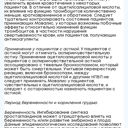
увеличить время кровотечения у некоторых
пациентов. В отличие от ацетилсалициловой кислоты,
их влияние на функцию тромбоцитов количественно
меньше, кратковременное и обратимое. Следует
тщательно контролировать состояние пациентов,
принимающих Мовалис, у которых возможны побочные
эффекты относительно изменений функции
тромбоцитов, в частности нарушения
свертываемости крови, или пациентов, получающих
антикоагулянты.
Применение у пациентов с астмой.
У пациентов с
астмой могут отмечать аспиринчувствительную
астму. Применение ацетилсалициловой кислоты у
пациентов с аспиринчувствительной астмой
ассоциировано с тяжелым бронхоспазмом, который
может быть смертельным. Учитывая перекрестную
реакцию, включая бронхоспазм, между
ацетилсалициловой кислотой и другими НПВП не
следует применять Мовалис у пациентов,
чувствительных к ацетилсалициловой кислоте, и
следует с осторожностью назначать пациентам с
астмой.
Период беременности и
кормления грудью
.
Беременность.
Ингибирование синтеза
простагландинов может отрицательно влиять на
беременность и/или развитие эмбриона и плода.
Данные эпидемиологических исследований позволяют