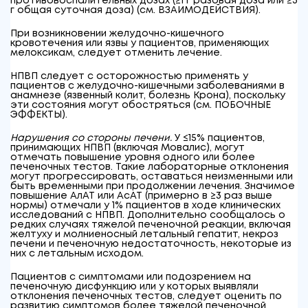
противовоспалительных дозах (≥1 г разовая доза или ≥3
г общая суточная доза) (см. ВЗАИМОДЕЙСТВИЯ).
При возникновении желудочно-кишечного
кровотечения или язвы у пациентов, применяющих
мелоксикам, следует отменить лечение.
НПВП следует с осторожностью применять у
пациентов с желудочно-кишечными заболеваниями в
анамнезе (язвенный колит, болезнь Крона), поскольку
эти состояния могут обостряться (см. ПОБОЧНЫЕ
ЭФФЕКТЫ).
Нарушения со стороны печени.
У ≤15% пациентов,
принимающих НПВП (включая Мовалис), могут
отмечать повышение уровня одного или более
печеночных тестов. Такие лабораторные отклонения
могут прогрессировать, оставаться неизменными или
быть временными при продолжении лечения. Значимое
повышение АлАТ или АсАТ (примерно в ≥3 раз выше
нормы) отмечали у 1% пациентов в ходе клинических
исследований с НПВП. Дополнительно сообщалось о
редких случаях тяжелой печеночной реакции, включая
желтуху и молниеносный летальный гепатит, некроз
печени и печеночную недостаточность, некоторые из
них с летальным исходом.
Пациентов с симптомами или подозрением на
печеночную дисфункцию или у которых выявляли
отклонения печеночных тестов, следует оценить по
развитию симптомов более тяжелой печеночной