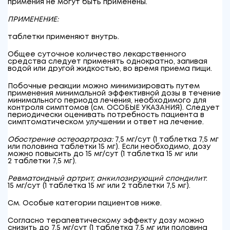
примения не могут быть применены.
ПРИМЕНЕНИЕ:
таблетки
применяют внутрь.
Общее суточное количество лекарственного
средства следует применять однократно, запивая
водой или другой жидкостью, во время приема пищи.
Побочные реакции можно минимизировать путем
применения минимальной эффективной дозы в течение
минимального периода лечения, необходимого для
контроля симптомов (см. ОСОБЫЕ УКАЗАНИЯ). Следует
периодически оценивать потребность пациента в
симптоматическом улучшении и ответ на лечение.
Обострение остеоартроза:
7,5 мг/сут (1 таблетка 7,5 мг
или половина таблетки 15 мг). Если необходимо, дозу
можно повысить до 15 мг/сут (1 таблетка 15 мг или
2 таблетки 7,5 мг).
Ревматоидный артрит, анкилозирующий спондилит
:
15 мг/сут (1 таблетка 15 мг или 2 таблетки 7,5 мг).
См. Особые категории пациентов ниже.
Согласно терапевтическому эффекту дозу можно
снизить до 7,5 мг/сут (1 таблетка 7,5 мг или половина