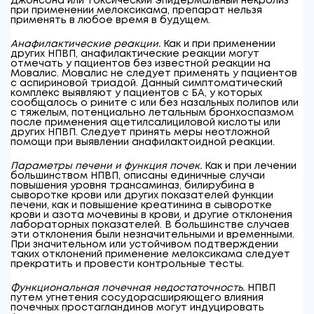
Джонсона или токсический эпидермальный некролиз
при применении мелоксикама, препарат нельзя
применять в любое время в будущем.
Анафилактические реакции.
Как и при применении
других НПВП, анафилактические реакции могут
отмечать у пациентов без известной реакции на
Мовалис. Мовалис не следует применять у пациентов
с аспириновой триадой. Данный симптоматический
комплекс выявляют у пациентов с БА, у которых
сообщалось о рините с или без назальных полипов или
с тяжелым, потенциально летальным бронхоспазмом
после применения ацетилсалициловой кислоты или
других НПВП. Следует принять меры неотложной
помощи при выявлении анафилактоидной реакции.
Параметры печени и функция почек.
Как и при лечении
большинством НПВП, описаны единичные случаи
повышения уровня трансаминаз, билирубина в
сыворотке крови или других показателей функции
печени, как и повышение креатинина в сыворотке
крови и азота мочевины в крови, и другие отклонения
лабораторных показателей. В большинстве случаев
эти отклонения были незначительными и временными.
При значительном или устойчивом подтверждении
таких отклонений применение мелоксикама следует
прекратить и провести контрольные тесты.
Функциональная почечная недостаточность.
НПВП
путем угнетения сосудорасширяющего влияния
почечных простагландинов могут индуцировать