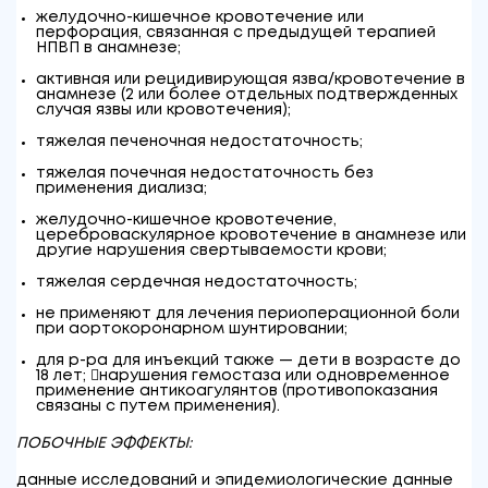
желудочно-кишечное кровотечение или
перфорация, связанная с предыдущей терапией
НПВП в анамнезе;
активная или рецидивирующая язва/кровотечение в
анамнезе (2 или более отдельных подтвержденных
случая язвы или кровотечения);
тяжелая печеночная недостаточность;
тяжелая почечная недостаточность без
применения диализа;
желудочно-кишечное кровотечение,
цереброваскулярное кровотечение в анамнезе или
другие нарушения свертываемости крови;
тяжелая сердечная недостаточность;
не применяют для лечения периоперационной боли
при аортокоронарном шунтировании;
для р-ра для инъекций также — дети в возрасте до
18 лет; нарушения гемостаза или одновременное
применение антикоагулянтов (противопоказания
связаны с путем применения).
ПОБОЧНЫЕ ЭФФЕКТЫ:
данные исследований и эпидемиологические данные