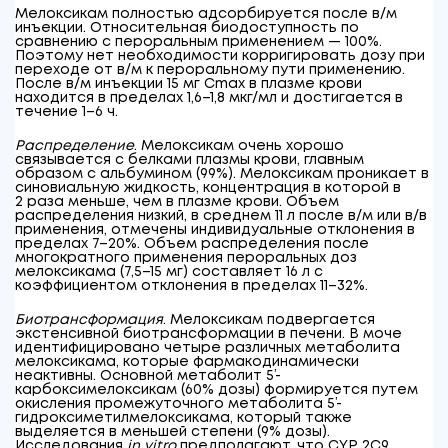
Мелоксикам полностью адсорбируется после в/м
инъекции. Относительная биодоступность по
сравнению с пероральным применением — 100%.
Поэтому нет необходимости корригировать дозу при
переходе от в/м к пероральному пути применению.
После в/м инъекции 15 мг C
max
в плазме крови
находится в пределах 1,6–1,8 мкг/мл и достигается в
течение 1–6 ч.
Распределение
. Мелоксикам очень хорошо
связывается с белками плазмы крови, главным
образом с альбумином (99%). Мелоксикам проникает в
синовиальную жидкость, концентрация в которой в
2 раза меньше, чем в плазме крови. Объем
распределения низкий, в среднем 11 л после в/м или в/в
применения, отмечены индивидуальные отклонения в
пределах 7–20%. Объем распределения после
многократного применения пероральных доз
мелоксикама (7,5–15 мг) составляет 16 л с
коэффициентом отклонения в пределах 11–32%.
Биотрансформация
. Мелоксикам подвергается
экстенсивной биотрансформации в печени. В моче
идентифицировано четыре различных метаболита
мелоксикама, которые фармакодинамически
неактивны. Основной метаболит 5’-
карбоксимелоксикам (60% дозы) формируется путем
окисления промежуточного метаболита 5’-
гидроксиметилмелоксикама, который также
выделяется в меньшей степени (9% дозы).
Исследования
in vitro
предполагают, что CYP 2С9