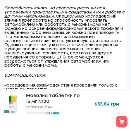
Способность влиять на скорость реакции при
управлении транспортными средствами или работе с
другими механизмами.
Специальных исследований
влияния препарата на способность управлять
автомобилем или работать с механизмами нет.
Однако на основе фармакодинамического профиля и
выявленных побочных реакций можно предположить,
что мелоксикам не влияет или оказывает
незначительное влияние на указанную деятельность.
Однако пациентам, у которых отмечали нарушения
функции зрения, включая нечеткость зрения,
головокружение, сонливость, вертиго или другие
нарушения со стороны ЦНС, рекомендуется
воздержаться от управления автомобилем или
работы с механизмами.
ВЗАИМОДЕЙСТВИЯ:
исследования взаимодействия проводили только с
участием взрослых.
Мовалис таблетки по
Риски, связанные с гиперкалиемией
. Некоторые
15 мг №20
лекарственные средства или терапевтические группы
655.84
грн
таблетки 15 мг
могут способствовать гиперкалиемии: калиевые соли,
калийсберегающие диуретики, ингибиторы АПФ,
отзывы
антагонисты рецепторов ангиотензина II, НПВП,
низкомолекулярные или нефракционированные
гепарины, циклоспорин, такролимус и триметоприм.