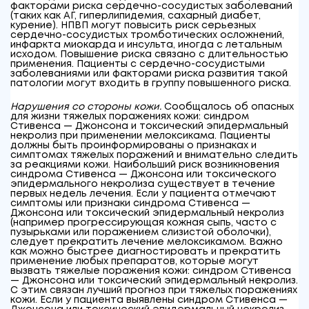
факторами риска сердечно-сосудистых заболеваний
(таких как АГ, гиперлипидемия, сахарный диабет,
курение). НПВП могут повысить риск серьезных
сердечно-сосудистых тромботических осложнений,
инфаркта миокарда и инсульта, иногда с летальным
исходом. Повышение риска связано с длительностью
применения. Пациенты с сердечно-сосудистыми
заболеваниями или факторами риска развития такой
патологии могут входить в группу повышенного риска.
Нарушения со стороны кожи.
Сообщалось об опасных
для жизни тяжелых поражениях кожи: синдром
Стивенса — Джонсона и токсический эпидермальный
некролиз при применении мелоксикама. Пациенты
должны быть проинформированы о признаках и
симптомах тяжелых поражений и внимательно следить
за реакциями кожи. Наибольший риск возникновения
синдрома Стивенса — Джонсона или токсического
эпидермального некролиза существует в течение
первых недель лечения. Если у пациента отмечают
симптомы или признаки синдрома Стивенса —
Джонсона или токсический эпидермальный некролиз
(например прогрессирующая кожная сыпь, часто с
пузырьками или поражением слизистой оболочки),
следует прекратить лечение мелоксикамом. Важно
как можно быстрее диагностировать и прекратить
применение любых препаратов, которые могут
вызвать тяжелые поражения кожи: синдром Стивенса
— Джонсона или токсический эпидермальный некролиз.
С этим связан лучший прогноз при тяжелых поражениях
кожи. Если у пациента выявлены синдром Стивенса —