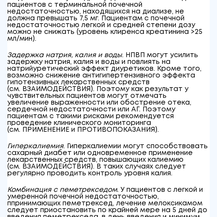
пациентов с терминальной почечной
недостаточностью, находящихся на диализе, не
должна превышать 7,5 мг. Пациентам с почечной
недостаточностью легкой и средней степени дозу
можно не снижать (уровень клиренса креатинина >25
мл/мин).
Задержка натрия, калия и воды
. НПВП могут усилить
задержку натрия, калия и воды и повлиять на
натрийуретический эффект диуретиков. Кроме того,
возможно снижение антигипертензивного эффекта
гипотензивных лекарственных средств
(см. ВЗАИМОДЕЙСТВИЯ). Поэтому как результат у
чувствительных пациентов могут отмечать
увеличение выраженности или обострение отека,
сердечной недостаточности или АГ. Поэтому
пациентам с такими рисками рекомендуется
проведение клинического мониторинга
(см. ПРИМЕНЕНИЕ и ПРОТИВОПОКАЗАНИЯ).
Гиперкалиемия
. Гиперкалиемии могут способствовать
сахарный диабет или одновременное применение
лекарственных средств, повышающих калиемию
(см. ВЗАИМОДЕЙСТВИЯ). В таких случаях следует
регулярно проводить контроль уровня калия.
Комбинация с пеметрекседом
. У пациентов с легкой и
умеренной почечной недостаточностью,
ппринимающих пеметрексед, лечение мелоксикамом
следует приостановить по крайней мере на 5 дней до