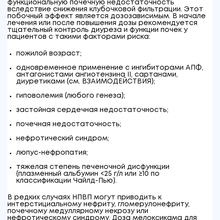
функциональную почечную недостаточность
вследствие снижения клубочковой фильтрации. Этот
побочный эффект является дозозависимым. В начале
лечения или после повышения дозы рекомендуется
тщательный контроль диуреза и функции почек у
пациентов с такими факторами риска:
пожилой возраст;
одновременное применение с ингибиторами АПФ,
антагонистами ангиотензина II, сартанами,
диуретиками (см. ВЗАИМОДЕЙСТВИЯ);
гиповолемия (любого генеза);
застойная сердечная недостаточность;
почечная недостаточность;
нефротический синдром;
люпус-нефропатия;
тяжелая степень печеночной дисфункции
(плазменный альбумин <25 г/л или ≥10 по
классификации Чайлд-Пью).
В редких случаях НПВП могут приводить к
интерстициальному нефриту, гломерулонефриту,
почечному медуллярному некрозу или
нефротическому синдрому. Доза мелоксикама для