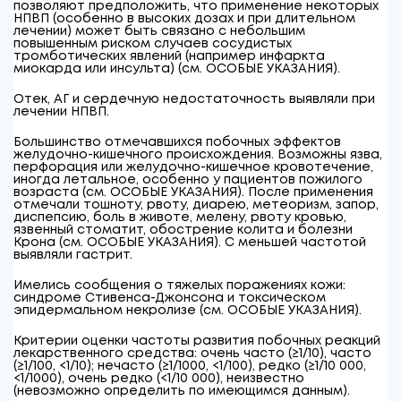
позволяют предположить, что применение некоторых
НПВП (особенно в высоких дозах и при длительном
лечении) может быть связано с небольшим
повышенным риском случаев сосудистых
тромботических явлений (например инфаркта
миокарда или инсульта) (см. ОСОБЫЕ УКАЗАНИЯ).
Отек, АГ и сердечную недостаточность выявляли при
лечении НПВП.
Большинство отмечавшихся побочных эффектов
желудочно-кишечного происхождения. Возможны язва,
перфорация или желудочно-кишечное кровотечение,
иногда летальное, особенно у пациентов пожилого
возраста (см. ОСОБЫЕ УКАЗАНИЯ). После применения
отмечали тошноту, рвоту, диарею, метеоризм, запор,
диспепсию, боль в животе, мелену, рвоту кровью,
язвенный стоматит, обострение колита и болезни
Крона (см. ОСОБЫЕ УКАЗАНИЯ). С меньшей частотой
выявляли гастрит.
Имелись сообщения о тяжелых поражениях кожи:
синдроме Стивенса-Джонсона и токсическом
эпидермальном некролизе (см. ОСОБЫЕ УКАЗАНИЯ).
Критерии оценки частоты развития побочных реакций
лекарственного средства: очень часто (≥1/10), часто
(≥1/100, <1/10); нечасто (≥1/1000, <1/100), редко (≥1/10 000,
<1/1000), очень редко (<1/10 000), неизвестно
(невозможно определить по имеющимся данным).