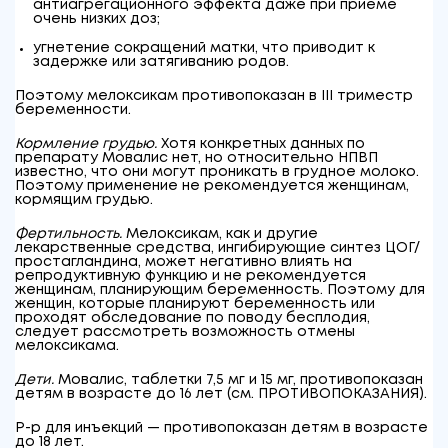
антиагрегационного эффекта даже при приеме
очень низких доз;
угнетение сокращений матки, что приводит к
задержке или затягиванию родов.
Поэтому мелоксикам противопоказан в III триместр
беременности.
Кормление грудью.
Хотя конкретных данных по
препарату Мовалис нет, но относительно НПВП
известно, что они могут проникать в грудное молоко.
Поэтому применение не рекомендуется женщинам,
кормящим грудью.
Фертильность.
Мелоксикам, как и другие
лекарственные средства, ингибирующие синтез ЦОГ/
простагландина, может негативно влиять на
репродуктивную функцию и не рекомендуется
женщинам, планирующим беременность. Поэтому для
женщин, которые планируют беременность или
проходят обследование по поводу бесплодия,
следует рассмотреть возможность отмены
мелоксикама.
Дети.
Мовалис, таблетки 7,5 мг и 15 мг, противопоказан
детям в возрасте до 16 лет (см. ПРОТИВОПОКАЗАНИЯ).
Р-р для инъекций — противопоказан детям в возрасте
до 18 лет.