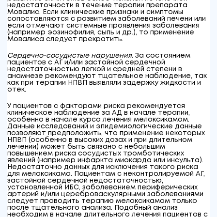
недостаточности в течение терапии препарата
Мовалис. Если клинические признаки и симптомы
сопоставляются с развитием заболеваний печени или
если отмечают системные проявления заболевания
(например эозинофилия, сыпь и др.), то применение
Мовалиса следует прекратить.
Сердечно-сосудистые нарушения.
За состоянием
пациентов с АГ и/или застойной сердечной
недостаточностью легкой и средней степени в
анамнезе рекомендуют тщательное наблюдение, так
как при терапии НПВП выявляли задержку жидкости и
отек.
У пациентов с факторами риска рекомендуется
клиническое наблюдение за АД в начале терапии,
особенно в начале курса лечения мелоксикамом.
Данные исследований и эпидемиологические данные
позволяют предположить, что применение некоторых
НПВП (особенно в высоких дозах и при длительном
лечении) может быть связано с небольшим
повышением риска сосудистых тромботических
явлений (например инфаркта миокарда или инсульта).
Недостаточно данных для исключения такого риска
для мелоксикама. Пациентам с неконтролируемой АГ,
застойной сердечной недостаточностью,
установленной ИБС, заболеванием периферических
артерий и/или цереброваскулярными заболеваниями
следует проводить терапию мелоксикамом только
после тщательного анализа. Подобный анализ
необходим в начале длительного лечения пациентов с