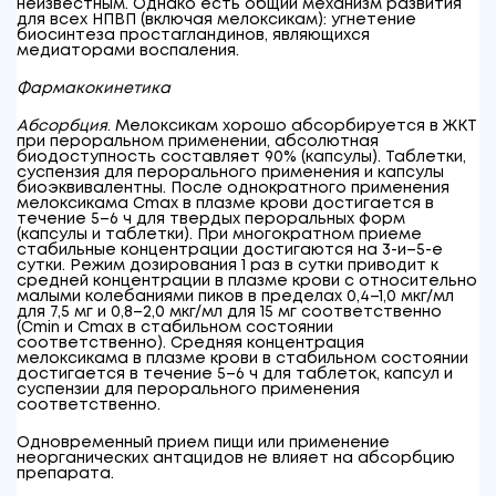
неизвестным. Однако есть общий механизм развития
для всех НПВП (включая мелоксикам): угнетение
биосинтеза простагландинов, являющихся
медиаторами воспаления.
Фармакокинетика
Абсорбция
. Мелоксикам хорошо абсорбируется в ЖКТ
при пероральном применении, абсолютная
биодоступность составляет 90% (капсулы). Таблетки,
суспензия для перорального применения и капсулы
биоэквивалентны. После однократного применения
мелоксикама С
max
в плазме крови достигается в
течение 5–6 ч для твердых пероральных форм
(капсулы и таблетки). При многократном приеме
стабильные концентрации достигаются на 3-и–5-е
сутки. Режим дозирования 1 раз в сутки приводит к
средней концентрации в плазме крови с относительно
малыми колебаниями пиков в пределах 0,4–1,0 мкг/мл
для 7,5 мг и 0,8–2,0 мкг/мл для 15 мг соответственно
(C
min
и C
max
в стабильном состоянии
соответственно). Средняя концентрация
мелоксикама в плазме крови в стабильном состоянии
достигается в течение 5–6 ч для таблеток, капсул и
суспензии для перорального применения
соответственно.
Одновременный прием пищи или применение
неорганических антацидов не влияет на абсорбцию
препарата.