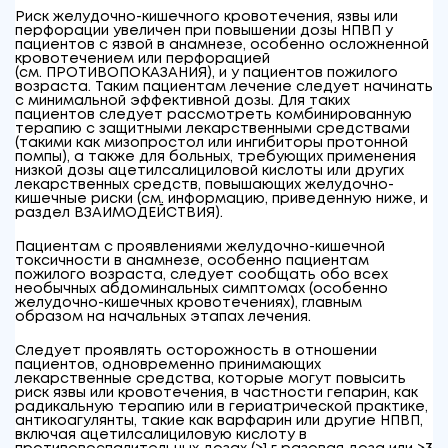
Риск желудочно-кишечного кровотечения, язвы или
перфорации увеличен при повышении дозы НПВП у
пациентов с язвой в анамнезе, особенно осложненной
кровотечением или перфорацией
(см. ПРОТИВОПОКАЗАНИЯ), и у пациентов пожилого
возраста. Таким пациентам лечение следует начинать
с минимальной эффективной дозы. Для таких
пациентов следует рассмотреть комбинированную
терапию с защитными лекарственными средствами
(такими как мизопростол или ингибиторы протонной
помпы), а также для больных, требующих применения
низкой дозы ацетилсалициловой кислоты или других
лекарственных средств, повышающих желудочно-
кишечные риски (см. информацию, приведенную ниже, и
раздел ВЗАИМОДЕЙСТВИЯ).
Пациентам с проявлениями желудочно-кишечной
токсичности в анамнезе, особенно пациентам
пожилого возраста, следует сообщать обо всех
необычных абдоминальных симптомах (особенно
желудочно-кишечных кровотечениях), главным
образом на начальных этапах лечения.
Следует проявлять осторожность в отношении
пациентов, одновременно принимающих
лекарственные средства, которые могут повысить
риск язвы или кровотечения, в частности гепарин, как
радикальную терапию или в гериатрической практике,
антикоагулянты, такие как варфарин или другие НПВП,
включая ацетилсалициловую кислоту в