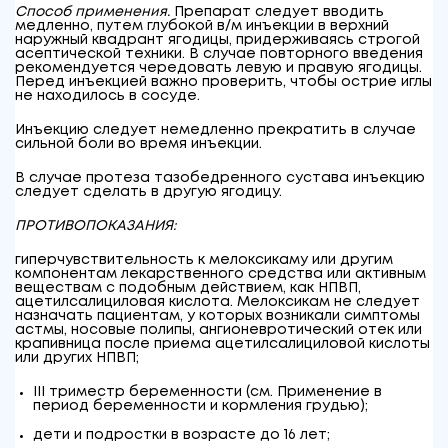
Способ применения.
Препарат следует вводить
медленно, путем глубокой в/м инъекции в верхний
наружный квадрант ягодицы, придерживаясь строгой
асептической техники. В случае повторного введения
рекомендуется чередовать левую и правую ягодицы.
Перед инъекцией важно проверить, чтобы острие иглы
не находилось в сосуде.
Инъекцию следует немедленно прекратить в случае
сильной боли во время инъекции.
В случае протеза тазобедренного сустава инъекцию
следует сделать в другую ягодицу.
ПРОТИВОПОКАЗАНИЯ:
гиперчувствительность к мелоксикаму или другим
компонентам лекарственного средства или активным
веществам с подобным действием, как НПВП,
ацетилсалициловая кислота. Мелоксикам не следует
назначать пациентам, у которых возникали симптомы
астмы, носовые полипы, ангионевротический отек или
крапивница после приема ацетилсалициловой кислоты
или других НПВП;
III триместр беременности (см. Применение в
период беременности и кормления грудью);
дети и подростки в возрасте до 16 лет;