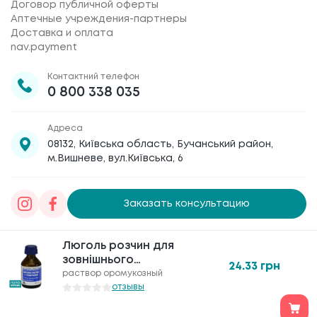
Договор публичной оферты
Аптечные учреждения-партнеры
Доставка и оплата
nav.payment
Контактний телефон
0 800 338 035
Адреса
08132, Київська область, Бучанський район,
м.Вишневе, вул.Київська, 6
Заказать консультацию
Товариство з обмеженою відповідальністю
Люголь розчин для
Люголь розчин для
«Галафарм»
, код ЄДРПОУ 30886474 © 2020-2026
зовнішнього
зовнішнього
24.33
24.33
грн
грн
застосування
застосування
раствор оромукозный
раствор оромукозный
отзывы
отзывы