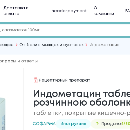
Доставка и
О
header.payment
F
оплата
компании
ающие
От боли в мышцах и суставах
Индометацин
опросы и ответы
Рецептурный препарат
Индометацин таблет
розчинною оболонк
таблетки, покрытые кишечно-
СОФАРМА
Инструкция
Продано:
1/3