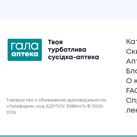
Ка
Ск
Ап
Бл
О 
FA
Сп
Товариство з обмеженою відповідальністю
«Галафарм»
, код ЄДРПОУ 30886474 © 2020-
ле
2026