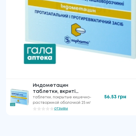
Индометацин
таблетки, вкриті
56.53
грн
кишково-розчинною
таблетки, покрытые кишечно-
растворимой оболочкой 25 мг
оболонкою по 25 мг
отзывы
№30