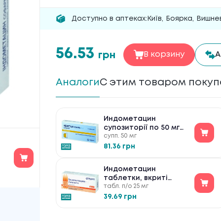
Доступно в аптеках:
Київ
,
Боярка
,
Вишне
56.53
грн
В корзину
А
Аналоги
С этим товаром поку
Индометацин
супозиторії по 50 мг
супп. 50 мг
№6
81.36 грн
Индометацин
таблетки, вкриті
табл. п/о 25 мг
кишково-розчинною
оболонкою по 25 мг
39.69 грн
№30