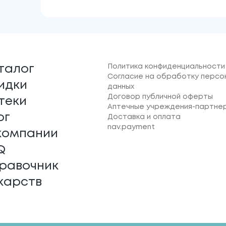
Политика конфиденциальности
талог
Согласие на обработку персо
идки
данных
Договор публичной оферты
теки
Аптечные учреждения-партне
ог
Доставка и оплата
nav.payment
компании
Q
равочник
карств