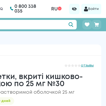
0 800 338
RU
AQ
Войти
035
отзывы
ки, вкриті кишково-
ою по 25 мг №30
растворимой оболочкой 25 мг
0 дней