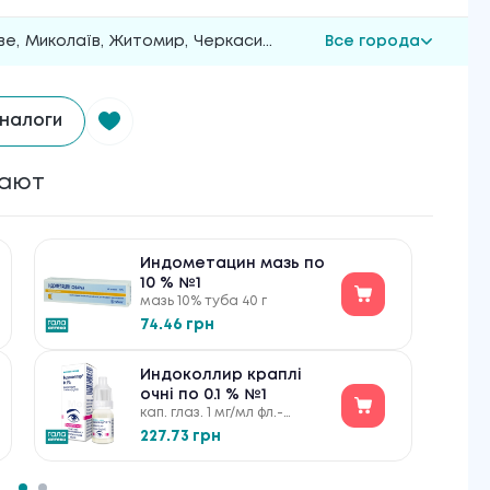
ве
,
Миколаїв
,
Житомир
,
Черкаси
...
Все города
налоги
пают
Индометацин мазь по
10 % №1
мазь 10% туба 40 г
74.46 грн
Индоколлир краплі
очні по 0.1 % №1
кап. глаз. 1 мг/мл фл.-
капельн. 5 мл
227.73 грн