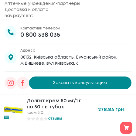
Аптечные учреждения-партнеры
Доставка и оплата
nav.payment
Контактний телефон
0 800 338 035
Адреса
08132, Київська область, Бучанський район,
м.Вишневе, вул.Київська, 6
Заказать консультацию
Товариство з обмеженою відповідальністю
Долгит крем 50 мг/1 г
«Галафарм»
, код ЄДРПОУ 30886474 © 2020-2026
по 50 г в тубах
278.84
грн
крем 5 %
отзывы