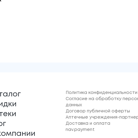
Политика конфиденциальности
талог
Согласие на обработку персо
идки
данных
Договор публичной оферты
теки
Аптечные учреждения-партне
ог
Доставка и оплата
nav.payment
компании