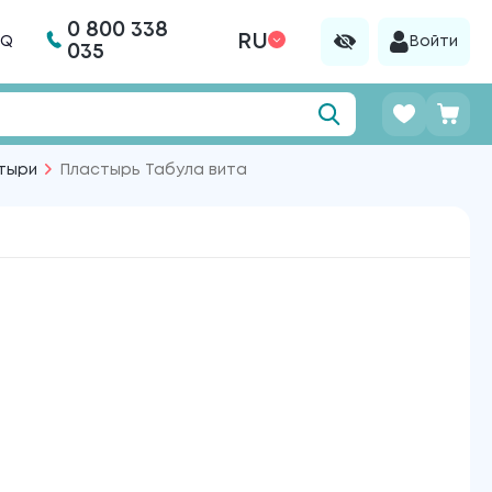
0 800 338
RU
AQ
Войти
035
тыри
Пластырь Табула вита