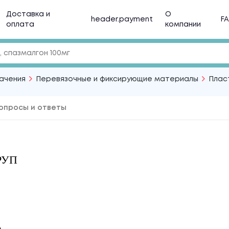
Доставка и
О
header.payment
F
оплата
компании
начения
Перевязочные и фиксирующие материалы
Плас
опросы и ответы
РУП
А