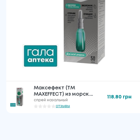
Максефект (ТМ
MAXEFFECT) из морск.
118.80
грн
солью и алоэ вера
спрей назальный
спрей наз. 50 мл
отзывы