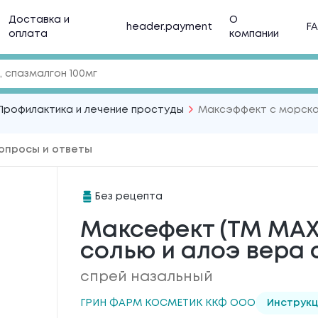
Доставка и
О
header.payment
F
оплата
компании
Профилактика и лечение простуды
Максэффект с морско
опросы и ответы
Без рецепта
Максефект (ТМ MAXE
солью и алоэ вера 
спрей назальный
ГРИН ФАРМ КОСМЕТИК ККФ ООО
Инструкц