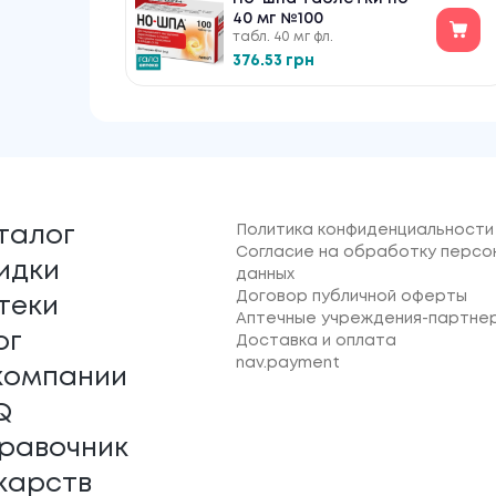
40 мг №100
табл. 40 мг фл.
376.53 грн
Политика конфиденциальности
талог
Согласие на обработку персо
идки
данных
Договор публичной оферты
теки
Аптечные учреждения-партне
ог
Доставка и оплата
nav.payment
компании
Q
равочник
карств