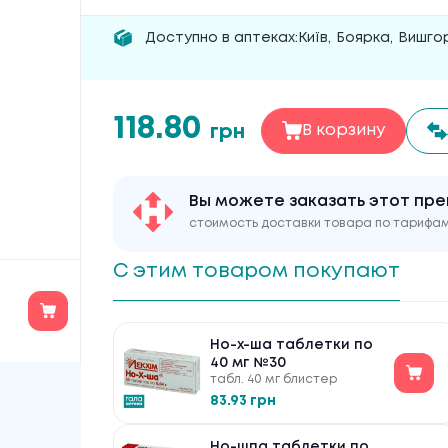
Доступно в аптеках:
Київ
,
Боярка
,
Вишго
118.80
грн
В корзину
Вы можете заказать этот пре
стоимость доставки товара по тарифа
С этим товаром покупают
Но-х-ша таблетки по
40 мг №30
табл. 40 мг блистер
83.93 грн
Но-шпа таблетки по