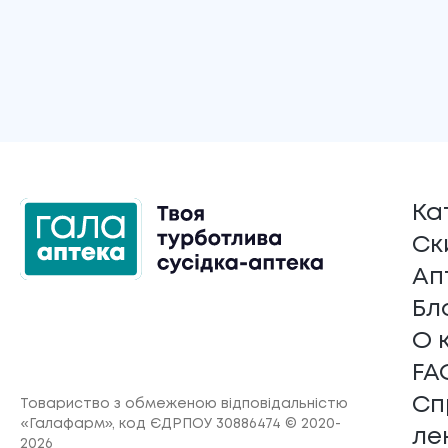
Ка
Ск
Ап
Бл
О 
FA
Сп
Товариство з обмеженою відповідальністю
«Галафарм»
, код ЄДРПОУ 30886474 © 2020-
ле
2026