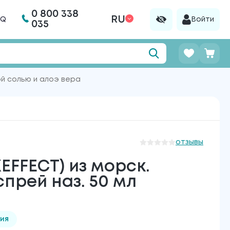
0 800 338
RU
AQ
Войти
035
й солью и алоэ вера
отзывы
FFECT) из морск.
спрей наз. 50 мл
ия