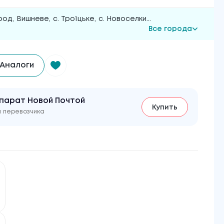
род
,
Вишневе
,
с. Троїцьке
,
с. Новоселки
...
Все города
Аналоги
парат Новой Почтой
Купить
м перевозчика