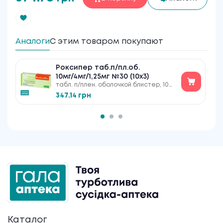
Аналоги
С этим товаром покупают
Роксипер таб.п/пл.об.
10мг/4мг/1,25мг №30 (10х3)
табл. п/плен. оболочкой блистер, 10
мг+4 мг+1,25 мг
347.14 грн
Каталог