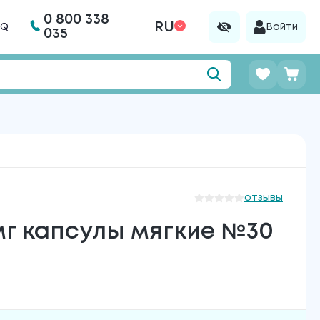
0 800 338
RU
AQ
Войти
035
отзывы
мг капсулы мягкие №30