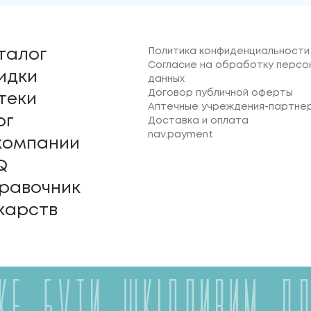
Политика конфиденциальности
талог
Согласие на обработку персо
идки
данных
Договор публичной оферты
теки
Аптечные учреждения-партне
ог
Доставка и оплата
nav.payment
компании
Q
равочник
карств