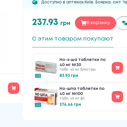
Доступно в аптеках:
Київ
,
Боярка
,
смт. Ч
237.93
грн
В корзину
С этим товаром покупают
Но-х-ша таблетки по
40 мг №30
табл. 40 мг блистер
83.93 грн
Но-шпа таблетки по
40 мг №100
табл. 40 мг фл.
376.66 грн