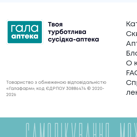
Ка
Ск
Ап
Бл
О 
FA
Сп
Товариство з обмеженою відповідальністю
«Галафарм»
, код ЄДРПОУ 30886474 © 2020-
ле
2026