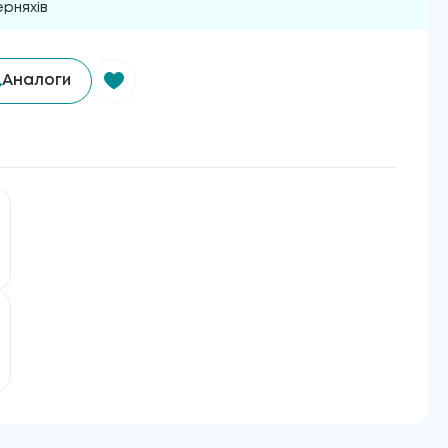
ерняхів
Аналоги