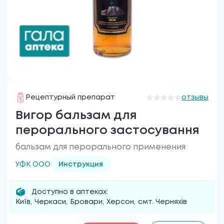
Рецептурный препарат
отзывы
Вигор бальзам для
перорального застосування
бальзам для перорального применения
УФК ООО
Инструкция
Доступно в аптеках:
Київ
,
Черкаси
,
Бровари
,
Херсон
,
смт. Черняхів