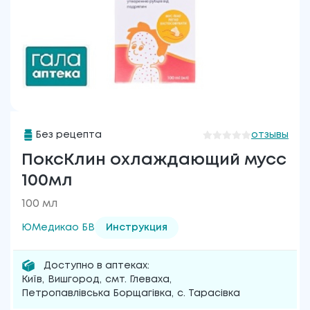
Без рецепта
отзывы
ПоксКлин охлаждающий мусс
100мл
100 мл
ЮМедикао БВ
Инструкция
Доступно в аптеках:
Київ
,
Вишгород
,
смт. Глеваха
,
Петропавлівська Борщагівка
,
с. Тарасівка