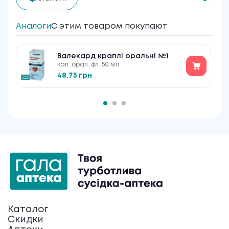
Аналоги
С этим товаром покупают
Валекард краплі оральні №1
кап. орал. фл. 50 мл
48.75 грн
Каталог
Скидки