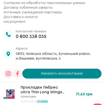
Согласие на обработку персональных данных
Договор публичной оферты
Аптечные учреждения-партнеры
Доставка и оплата
nav.payment
Контактний телефон
0 800 338 035
Адреса
08132, Київська область, Бучанський район,
м.Вишневе, вул.Київська, 6
Заказать консультацию
Товариство з обмеженою відповідальністю
Прокладки Либрес
Прокладки Либрес
«Галафарм»
, код ЄДРПОУ 30886474 © 2020-2026
ultra Thin Long Wings
ultra Thin Long Wings
71.63
71.63
грн
грн
3мм №8 5 капель
3мм №8 5 капель
прокладки
прокладки
отзывы
отзывы