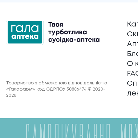
Ка
Ск
Ап
Бл
О 
FA
Сп
Товариство з обмеженою відповідальністю
«Галафарм»
, код ЄДРПОУ 30886474 © 2020-
ле
2026