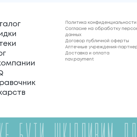
Политика конфиденциальности
талог
Согласие на обработку персо
идки
данных
Договор публичной оферты
теки
Аптечные учреждения-партне
ог
Доставка и оплата
nav.payment
компании
Q
равочник
карств