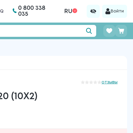
0 800 338
RU
AQ
Войти
035
отзывы
 (10X2)