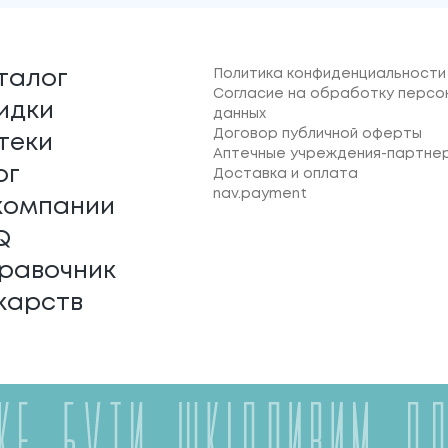
Политика конфиденциальности
талог
Согласие на обработку персо
идки
данных
Договор публичной оферты
теки
Аптечные учреждения-партне
ог
Доставка и оплата
nav.payment
компании
Q
равочник
карств