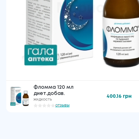
Фломма 120 мл
диет.добав.
400.16
грн
жидкость
отзывы