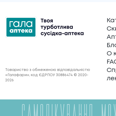
Ка
Ск
Ап
Бл
О 
FA
Сп
Товариство з обмеженою відповідальністю
«Галафарм»
, код ЄДРПОУ 30886474 © 2020-
ле
2026