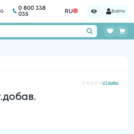
0 800 338
RU
AQ
Войти
035
отзывы
.добав.