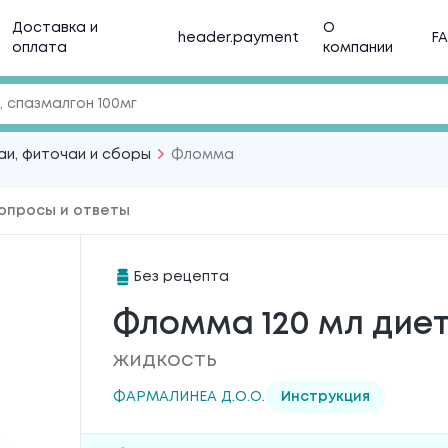
Доставка и
О
header.payment
F
оплата
компании
аи, фиточаи и сборы
Фломма
опросы и ответы
Без рецепта
Фломма 120 мл диет
жидкость
ФАРМАЛИНЕА Д.О.О.
Инструкция