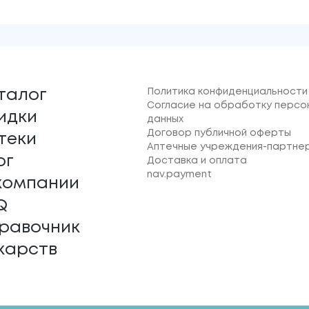
Политика конфиденциальности
талог
Согласие на обработку персо
идки
данных
Договор публичной оферты
теки
Аптечные учреждения-партне
ог
Доставка и оплата
nav.payment
компании
Q
равочник
карств