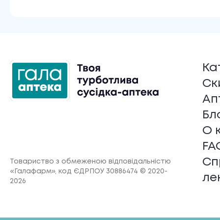
Ка
Ск
Ап
Бл
О 
FA
Сп
Товариство з обмеженою відповідальністю
«Галафарм»
, код ЄДРПОУ 30886474 © 2020-
ле
2026