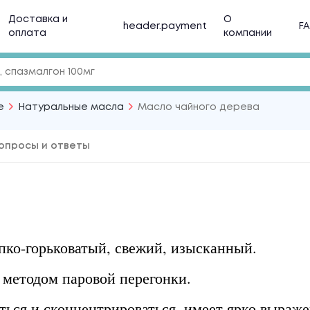
Доставка и
О
header.payment
F
оплата
компании
е
Натуральные масла
Масло чайного дерева
опросы и ответы
пко-горьковатый, свежий, изысканный.
 методом паровой перегонки.
ться и сконцентрироваться, имеет ярко выраж