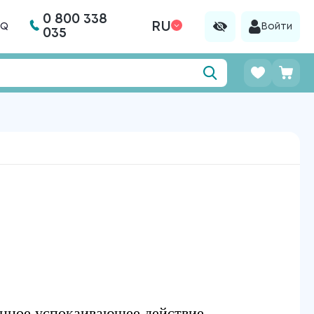
0 800 338
RU
AQ
Войти
035
енное успокаивающее действие,