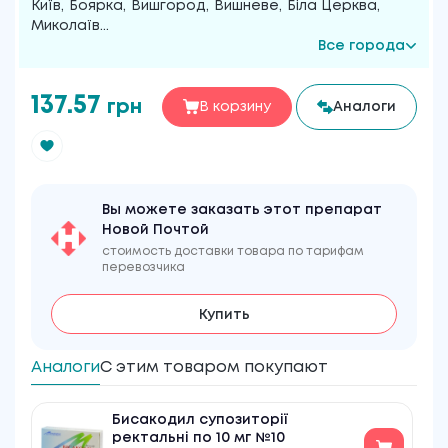
Київ
,
Боярка
,
Вишгород
,
Вишневе
,
Біла Церква
,
Миколаїв
...
Все города
137.57
грн
В корзину
Аналоги
Вы можете заказать этот препарат
Новой Почтой
стоимость доставки товара по тарифам
перевозчика
Купить
Аналоги
С этим товаром покупают
Бисакодил супозиторії
ректальні по 10 мг №10