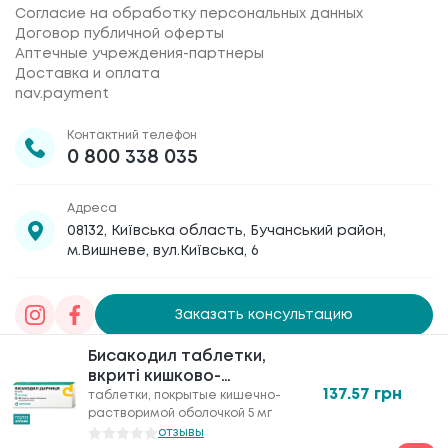
Согласие на обработку персональных данных
Договор публичной оферты
Аптечные учреждения-партнеры
Доставка и оплата
nav.payment
Контактний телефон
0 800 338 035
Адреса
08132, Київська область, Бучанський район,
м.Вишневе, вул.Київська, 6
Заказать консультацию
Бисакодил таблетки,
Товариство з обмеженою відповідальністю
вкриті кишково-
«Галафарм»
, код ЄДРПОУ 30886474 © 2020-2026
137.57
грн
розчинною оболонкою
таблетки, покрытые кишечно-
растворимой оболочкой 5 мг
по 5 мг №30
отзывы