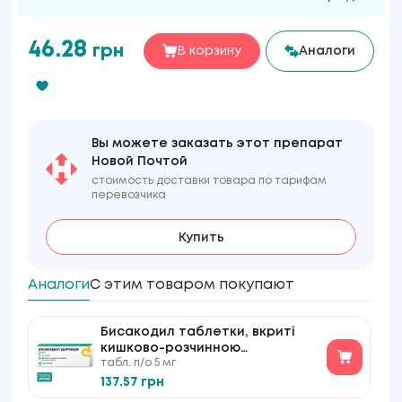
46.28
грн
В корзину
Аналоги
Вы можете заказать этот препарат
Новой Почтой
стоимость доставки товара по тарифам
перевозчика
Купить
Аналоги
С этим товаром покупают
Бисакодил таблетки, вкриті
кишково-розчинною
табл. п/о 5 мг
оболонкою по 5 мг №30
137.57 грн