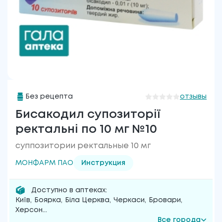
Без рецепта
отзывы
Бисакодил супозиторії
ректальні по 10 мг №10
суппозитории ректальные 10 мг
МОНФАРМ ПАО
Инструкция
Доступно в аптеках:
Київ
,
Боярка
,
Біла Церква
,
Черкаси
,
Бровари
,
Херсон
...
Все города