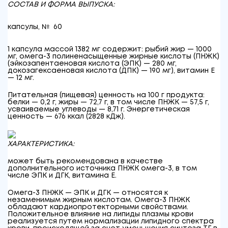
СОСТАВ И ФОРМА ВЫПУСКА:
капсулы, № 60
1 капсула массой 1382 мг содержит: рыбий жир — 1000
мг, омега-3 полиненасыщенные жирные кислоты (ПНЖК)
(эйкозапентаеновая кислота (ЭПК) — 280 мг,
докозагексаеновая кислота (ДПК) — 190 мг), витамин Е
— 12 мг.
Питательная (пищевая) ценность на 100 г продукта:
белки — 0,2 г, жиры — 72,7 г, в том числе ПНЖК — 57,5 г,
усваиваемые углеводы — 8,71 г. Энергетическая
ценность — 676 ккал (2828 кДж).
ХАРАКТЕРИСТИКА:
может быть рекомендована в качестве
дополнительного источника ПНЖК омега-3, в том
числе ЭПК и ДГК, витамина Е.
Омега-3 ПНЖК — ЭПК и ДГК — относятся к
незаменимым жирным кислотам. Омега-3 ПНЖК
обладают кардиопротекторными свойствами.
Положительное влияние на липиды плазмы крови
реализуется путем нормализации липидного спектра