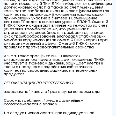
крови, происходящей за счет уменьшения синтеза ТГ в
печени, поскольку ЭПК и ДГК ингибируют этерификацию
других жирных кислот, а также за счет уменьшения
количества свободных жирных кислот (увеличивается
количество пероксисом β-окисления жирных кислот),
принимающих участие в синтезе ТГ. Уменьшение
синтеза ТГ ведет к снижению уровня ЛПОНП. Омега-3
ПНЖК также оказывают влияние на гемостаз за счет
угнетения тромбоксана А2, что уменьшает
агрегационную способность тромбоцитов, снижая
риск тромбообразования. Благодаря стабилизации
мембран кардиомиоцитов омега-3 ПНЖК характерен
антиаритмогенный эффект. Омега-3 ПНЖК также
проявляют противовоспалительные свойства.
Альфа-токоферол (витамин Е) является
антиоксидантом, предотвращает окисление ПНЖК,
участвует в тканевом дыхании, защищает клетки и
ткани от вредного воздействия избыточного
количества свободных радикалов и перекисных
продуктов.
РЕКОМЕНДАЦИИ ПО УПОТРЕБЛЕНИЮ:
взрослым по 1 капсуле 1 раз в сутки во время еды.
Срок употребления: 1 мес, в дальнейшем
согласовывается с врачом.
Не следует использовать при индивидуальной