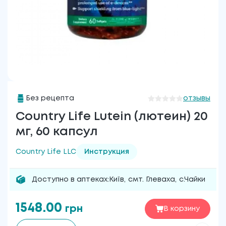
Без рецепта
отзывы
Country Life Lutein (лютеин) 20
мг, 60 капсул
Country Life LLC
Инструкция
Доступно в аптеках:
Київ
,
смт. Глеваха
,
с.Чайки
1548.00
грн
В корзину