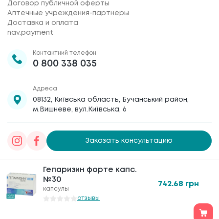
Договор публичной оферты
Аптечные учреждения-партнеры
Доставка и оплата
nav.payment
Контактний телефон
0 800 338 035
Адреса
08132, Київська область, Бучанський район,
м.Вишневе, вул.Київська, 6
Заказать консультацию
Товариство з обмеженою відповідальністю
Гепаризин форте капс.
Гепаризин форте капс.
«Галафарм»
, код ЄДРПОУ 30886474 © 2020-2026
№30
№30
742.68
742.68
грн
грн
капсулы
капсулы
отзывы
отзывы