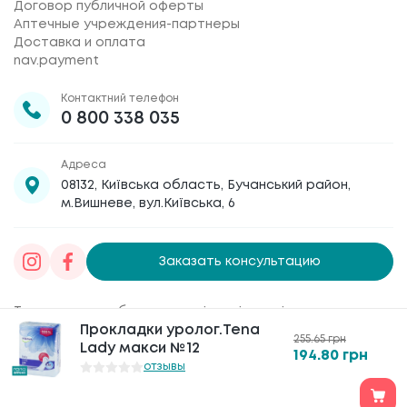
Договор публичной оферты
Аптечные учреждения-партнеры
Доставка и оплата
nav.payment
Контактний телефон
0 800 338 035
Адреса
08132, Київська область, Бучанський район,
м.Вишневе, вул.Київська, 6
Заказать консультацию
Товариство з обмеженою відповідальністю
Прокладки уролог.Tena
Прокладки уролог.Tena
«Галафарм»
, код ЄДРПОУ 30886474 © 2020-2026
255.65
255.65
грн
грн
Lady макси №12
Lady макси №12
194.80
194.80
грн
грн
отзывы
отзывы