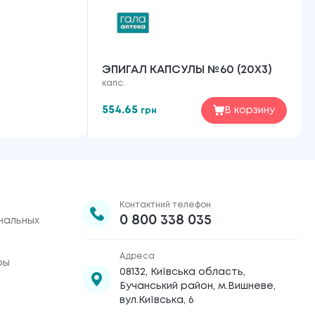
ЭПИГАЛ КАПСУЛЫ №60 (20Х3)
капс.
554.65
В корзину
грн
Контактний телефон
0 800 338 035
нальных
Адреса
ры
08132, Київська область,
Бучанський район, м.Вишневе,
вул.Київська, 6