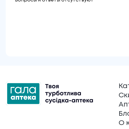
Вопросы и ответы отсутствуют
Ка
Ск
Ап
Бл
О 