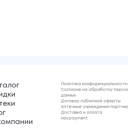
Политика конфиденциальности
талог
Согласие на обработку персо
идки
данных
Договор публичной оферты
теки
Аптечные учреждения-партне
ог
Доставка и оплата
nav.payment
компании