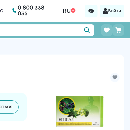
0 800 338
RU
AQ
Войти
035
аться