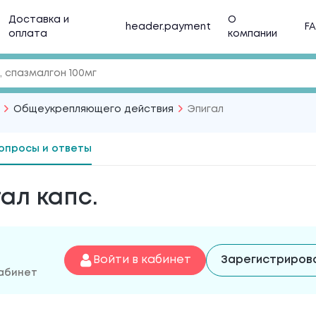
Доставка и
О
header.payment
F
оплата
компании
Общеукрепляющего действия
Эпигал
опросы и ответы
ал капс.
Войти в кабинет
Зарегистриров
кабинет