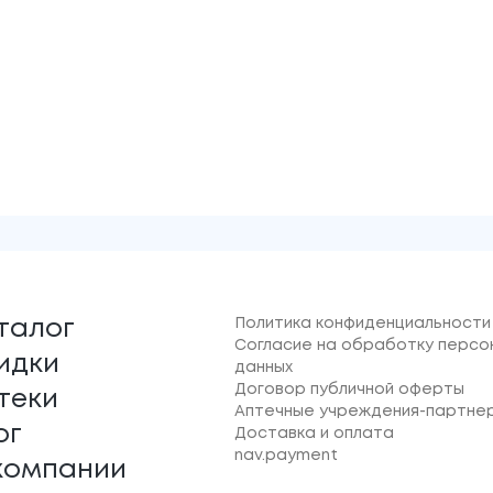
Политика конфиденциальности
талог
Согласие на обработку персо
идки
данных
Договор публичной оферты
теки
Аптечные учреждения-партне
ог
Доставка и оплата
nav.payment
компании