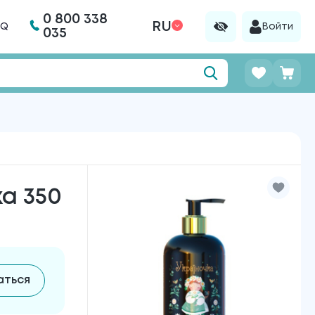
0 800 338
RU
AQ
Войти
035
а 350
аться