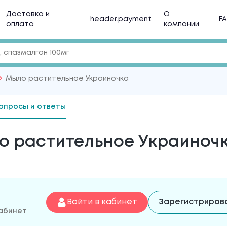
Доставка и
О
header.payment
F
оплата
компании
Мыло растительное Украиночка
опросы и ответы
 растительное Украиночк
Войти в кабинет
Зарегистриров
кабинет