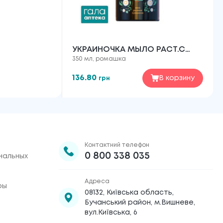
УКРАИНОЧКА МЫЛО РАСТ.С
350 мл, ромашка
РОМАШКОЙ 350МЛ
136.80
В корзину
грн
Контактний телефон
0 800 338 035
нальных
Адреса
ры
08132, Київська область,
Бучанський район, м.Вишневе,
вул.Київська, 6