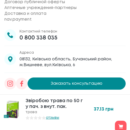
Договор публичной оферты
Аптечные учреждения-партнеры
Доставка и оплата
nav.payment
Контактний телефон
0 800 338 035
Адреса
08132, Київська область, Бучанський район,
м.Вишневе, вул.Київська, 6
Заказать консультацию
Товариство з обмеженою відповідальністю
Звіробою трава по 50 г
Звіробою трава по 50 г
«Галафарм»
, код ЄДРПОУ 30886474 © 2020-2026
у пач. з внут. пак.
у пач. з внут. пак.
37.13
37.13
грн
грн
трава
трава
отзывы
отзывы