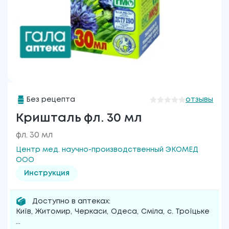
Без рецепта
отзывы
Кришталь фл. 30 мл
фл. 30 мл
Центр мед. научно-производственный ЭКОМЕД
ООО
Инструкция
Доступно в аптеках:
Київ
,
Житомир
,
Черкаси
,
Одеса
,
Сміла
,
с. Троїцьке
...