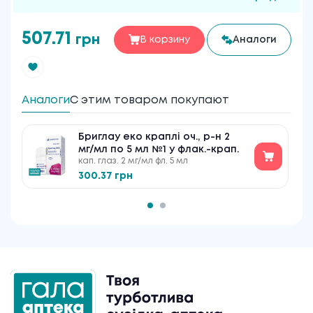
507.71
грн
В корзину
Аналоги
Аналоги
С этим товаром покупают
Бриглау еко краплі оч., р-н 2
мг/мл по 5 мл №1 у флак.-крап.
кап. глаз. 2 мг/мл фл. 5 мл
300.37 грн