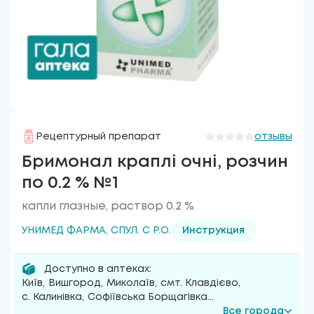
Рецептурный препарат
отзывы
Бримонал краплі очні, розчин
по 0.2 % №1
капли глазные, раствор 0.2 %
УНИМЕД ФАРМА, СПУЛ. С Р.О.
Инструкция
Доступно в аптеках:
Київ
,
Вишгород
,
Миколаїв
,
смт. Клавдієво
,
с. Калинівка
,
Софіївська Борщагівка
...
Все города