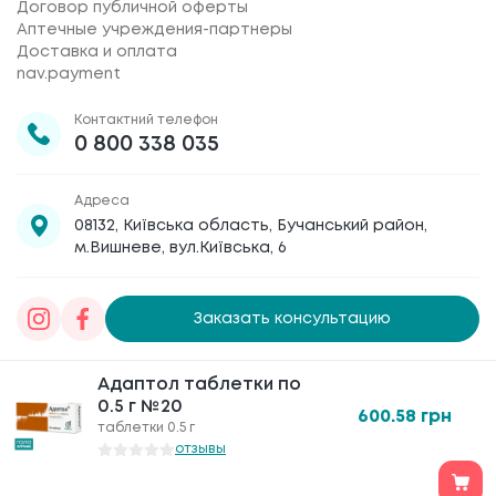
Договор публичной оферты
Аптечные учреждения-партнеры
Доставка и оплата
nav.payment
Контактний телефон
0 800 338 035
Адреса
08132, Київська область, Бучанський район,
м.Вишневе, вул.Київська, 6
Заказать консультацию
Товариство з обмеженою відповідальністю
Адаптол таблетки по
Адаптол таблетки по
«Галафарм»
, код ЄДРПОУ 30886474 © 2020-2026
0.5 г №20
0.5 г №20
600.58
600.58
грн
грн
таблетки 0.5 г
таблетки 0.5 г
отзывы
отзывы