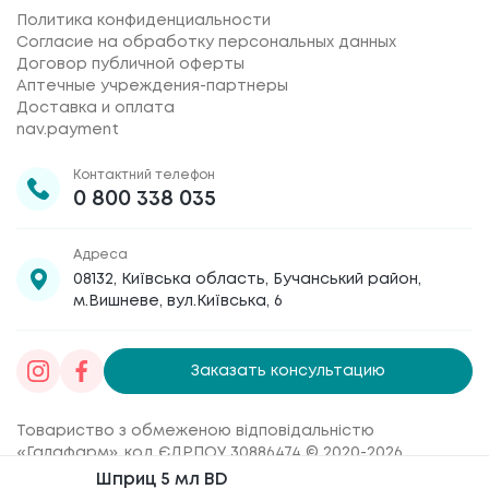
Политика конфиденциальности
Согласие на обработку персональных данных
Договор публичной оферты
Аптечные учреждения-партнеры
Доставка и оплата
nav.payment
Контактний телефон
0 800 338 035
Адреса
08132, Київська область, Бучанський район,
м.Вишневе, вул.Київська, 6
Заказать консультацию
Товариство з обмеженою відповідальністю
«Галафарм»
, код ЄДРПОУ 30886474 © 2020-2026
Шприц 5 мл BD
Шприц 5 мл BD