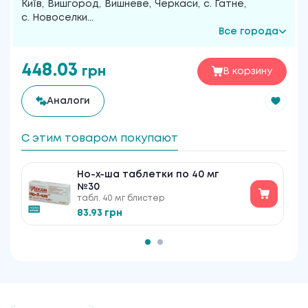
Київ
,
Вишгород
,
Вишневе
,
Черкаси
,
с. Гатне
,
с. Новоселки
...
Все города
448.03
грн
В корзину
Аналоги
С этим товаром покупают
Но-х-ша таблетки по 40 мг
№30
табл. 40 мг блистер
83.93 грн