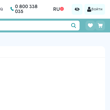
0 800 338
RU
AQ
Войти
035