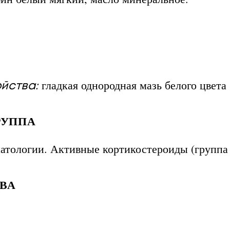
гладкая однородная мазь белого цвета
йства:
РУППА
тологии. Активные кортикостероиды (группа i
ВА