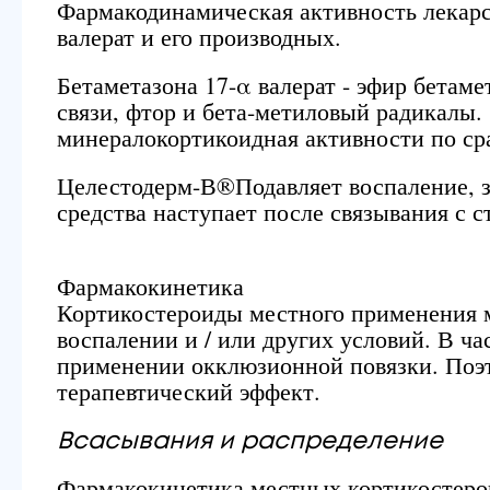
Фармакодинамическая активность лекарс
валерат и его производных.
Бетаметазона 17-α валерат - эфир бетаме
связи, фтор и бета-метиловый радикалы.
минералокортикоидная активности по ср
Целестодерм-В®Подавляет воспаление, зу
средства наступает после связывания с 
Фармакокинетика
Кортикостероиды местного применения м
воспалении и / или других условий. В ч
применении окклюзионной повязки. Поэ
терапевтический эффект.
Всасывания и распределение
Фармакокинетика местных кортикостероид