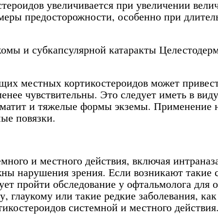
тероидов увеличивается при увеличении вели
меры предосторожности, особенно при длител
укомы и субкапсулярной катаракты Целестодер
их местных кортикостероидов может привести
менее чувствительны. Это следует иметь в вид
рматит и тяжелые формы экземы. Применение н
ые повязки.
много и местного действия, включая интраназ
ны нарушения зрения. Если возникают такие с
дует пройти обследование у офтальмолога для
у, глаукому или такие редкие заболевания, ка
тикостероидов системной и местного действия