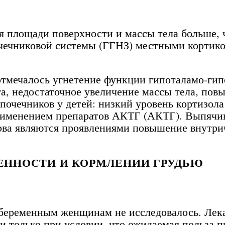
 площади поверхности и массы тела больше, ч
ечниковой системы (ГГНЗ) местными кортико
отмечалось угнетение функции гипоталамо-ги
та, недостаточное увеличение массы тела, по
очечников у детей: низкий уровень кортизола 
рименением препаратов АКТГ (АКТГ). Выпячива
ерва являются проявлениями повышение внутри
ЕННОСТИ И КОРМЛЕНИИ ГРУДЬЮ
беременным женщинам не исследовалось. Лека
и только при условии, что ожидаемая польза 