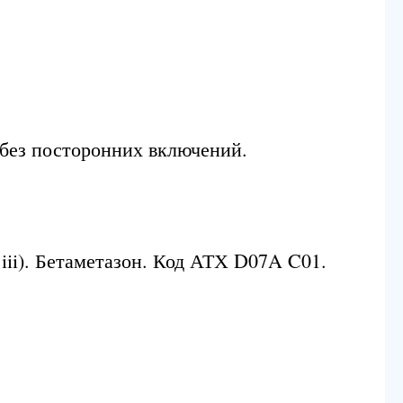
 без посторонних включений.
ii). Бетаметазон. Код АТХ D07A C01.