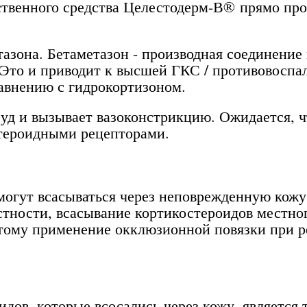
твенного средства Целестодерм-В® прямо про
тазона. Бетаметазон - производная соединение
 Это и приводит к высшей ГКС / противовоспа
авнению с гидрокортизоном.
д и вызывает вазоконстрикцию. Ожидается, чт
стероидными рецепторами.
огут всасываться через неповрежденную кожу
астности, всасывание кортикостероидов местн
тому применение окклюзионной повязки при р
ов, которые всосались через кожу, является 