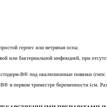
простой герпес или ветряная оспа;
овой или бактериальной инфекцией, при отсут
тодерм-В® под окклюзионные повязки (гипс и 
-В® в первом триместре беременности (см. Ра
ЛЕКАРСТВЕННЫМИ ПРЕПАРАТАМИ И