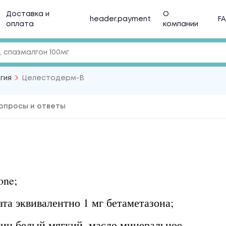
Доставка и
О
header.payment
F
оплата
компании
гия
Целестодерм-В
опросы и ответы
one;
ата эквивалентно 1 мг бетаметазона;
ин белый мягкий, масло минеральное.