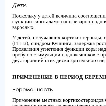
Дети.
Поскольку у детей величина соотношения
функции гипоталамо-гипофизарно-надпоч
взрослых.
У детей, получавших кортикостероиды, 
(ГГНЗ), синдром Кушинга, задержка рос
Проявления угнетения функции коры надп
пробу по стимуляции надпочечников с п
двусторонний отек диска зрительного н
ПРИМЕНЕНИЕ В ПЕРИОД БЕРЕМ
Беременность
Применение местных кортикостероидов 
следует применять во время беременност