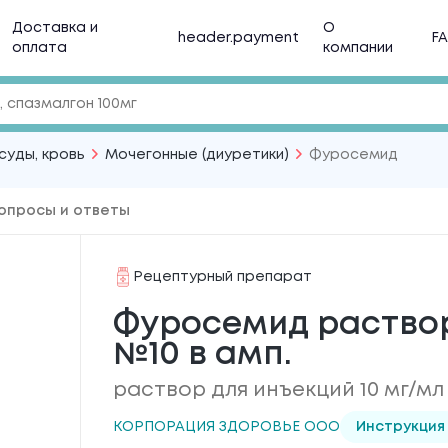
Доставка и
О
header.payment
F
оплата
компании
суды, кровь
Мочегонные (диуретики)
Фуросемид
опросы и ответы
Рецептурный препарат
Фуросемид раствор 
№10 в амп.
раствор для инъекций 10 мг/мл
КОРПОРАЦИЯ ЗДОРОВЬЕ ООО
Инструкция