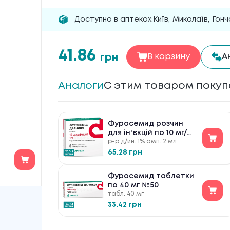
Доступно в аптеках:
Київ
,
Миколаїв
,
Гонч
41.86
грн
В корзину
А
Аналоги
С этим товаром поку
Фуросемид розчин
для ін'єкцій по 10 мг/
р-р д/ин. 1% амп. 2 мл
мл №10
65.28 грн
Фуросемид таблетки
по 40 мг №50
табл. 40 мг
33.42 грн