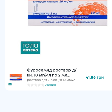
Фуросемид раствор д/
ин. 10 мг/мл по 2 мл
41.86
грн
№10 в амп.
раствор для инъекций 10 мг/мл
отзывы