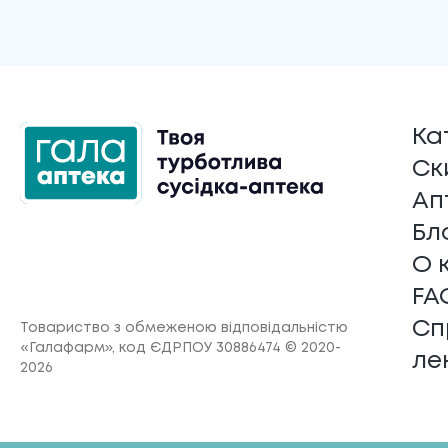
Ка
Ск
Ап
Бл
О 
FA
Сп
Товариство з обмеженою відповідальністю
«Галафарм»
, код ЄДРПОУ 30886474 © 2020-
ле
2026