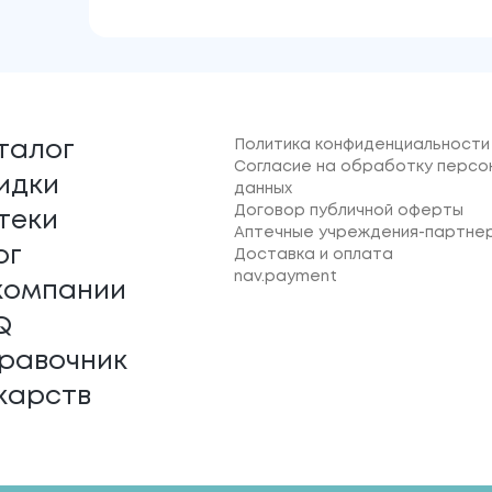
Политика конфиденциальности
талог
Согласие на обработку персо
идки
данных
Договор публичной оферты
теки
Аптечные учреждения-партне
ог
Доставка и оплата
nav.payment
компании
Q
равочник
карств