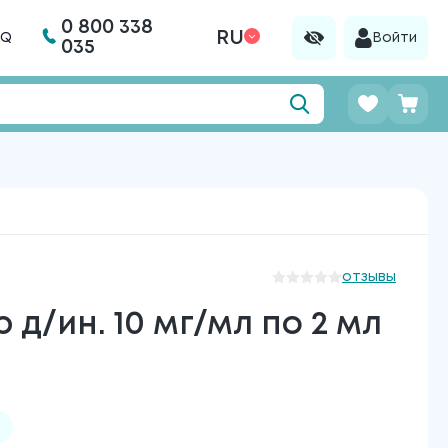
0 800 338
RU
AQ
Войти
035
отзывы
д/ин. 10 мг/мл по 2 мл