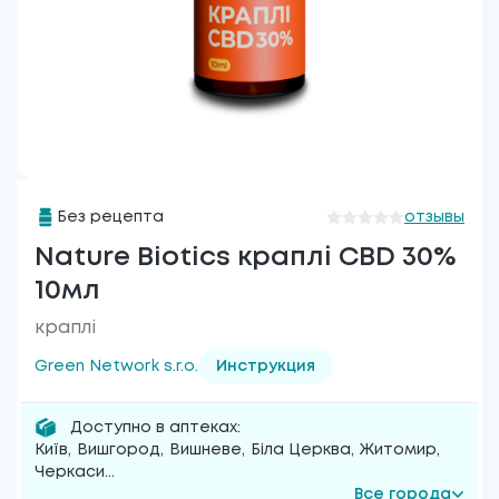
Без рецепта
отзывы
Nature Biotics краплі CBD 30%
10мл
краплі
Green Network s.r.o.
Инструкция
Доступно в аптеках:
Київ
,
Вишгород
,
Вишневе
,
Біла Церква
,
Житомир
,
Черкаси
...
Все города