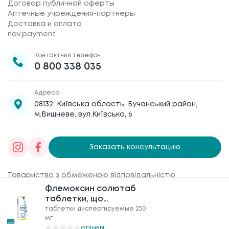
Договор публичной оферты
Аптечные учреждения-партнеры
Доставка и оплата
nav.payment
Контактний телефон
0 800 338 035
Адреса
08132, Київська область, Бучанський район,
м.Вишневе, вул.Київська, 6
Заказать консультацию
Товариство з обмеженою відповідальністю
«Галафарм»
, код ЄДРПОУ 30886474 © 2020-2026
Флемоксин солютаб
Флемоксин солютаб
таблетки, що
таблетки, що
диспергуються по 250
диспергуються по 250
таблетки диспергируемые 250
таблетки диспергируемые 250
мг
мг
мг №20
мг №20
отзывы
отзывы